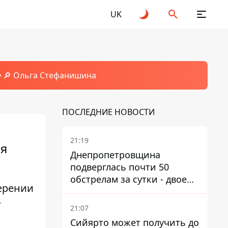
UK
🔎 Ольга Стефанишина
ПОСЛЕДНИЕ НОВОСТИ
21:19
мя
Днепропетровщина
подверглась почти 50
обстрелам за сутки - двое
ерении
погибших, шесть
у
пострадавших
21:07
Сийярто может получить до