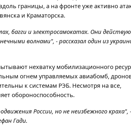
доль границы, а на фронте уже активно атак
вянска и Краматорска.
ах, багги и электросамокатах. Они действую
онечными волнами", - рассказал один из украин
спытывают нехватку мобилизационного ресур
льным огнем управляемых авиабомб, дронов
ительны к системам РЭБ. Несмотря на все,
няет обороноспособность.
вижения России, но не неизбежного краха", 
фан Гади.