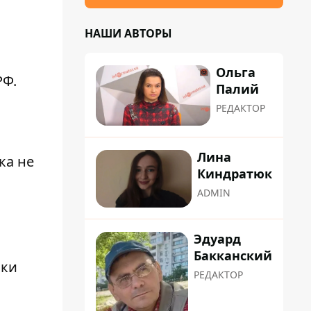
НАШИ АВТОРЫ
Ольга
РФ.
Палий
РЕДАКТОР
Лина
ка не
Киндратюк
ADMIN
Эдуард
Бакканский
ски
РЕДАКТОР