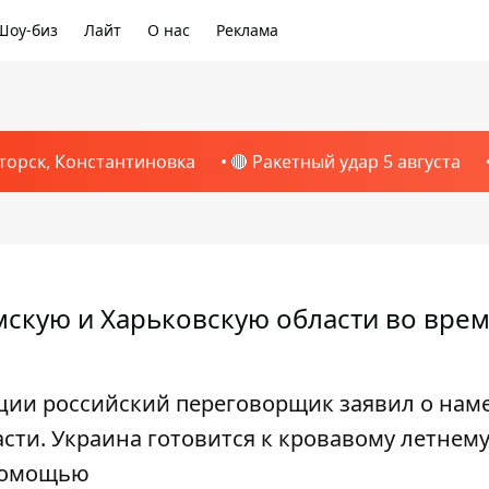
Шоу-биз
Лайт
О нас
Реклама
торск, Константиновка
🔴 Ракетный удар 5 августа
мскую и Харьковскую области во вре
ции российский переговорщик заявил о нам
сти. Украина готовится к кровавому летнем
 помощью