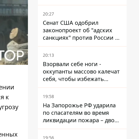
миллионов, но удары ВСУ
изменили ситуацию
20:27
Сенат США одобрил
законопроект об "адских
санкциях" против России и
Ирана
20:13
Взорвали себе ноги -
оккупанты массово калечат
себя, чтобы избежать
штурмов - ГУР
рении
я к
19:58
На Запорожье РФ ударила
угрозу
по спасателям во время
ликвидации пожара – двое
раненых
оенных
19:56