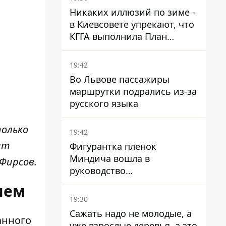
Никаких иллюзий по зиме -
в Киевсовете упрекают, что
КГГА выполнила План
устойчивости на 20%
19:42
Во Львове пассажиры
маршрутки подрались из-за
русского языка
только
19:42
ит
Фигурантка пленок
Миндича вошла в
Фирсов.
руководство
стратегического
ием
госпредприятия - работала
19:30
в Энергоатоме и была
Сажать надо не молодые, а
заместителем Галущенко
анного
уже взрослые деревья, а это