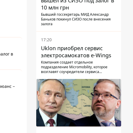
вышел из СИЗО под залог в
10 млн грн
Бывший госсекретарь МИД Александр
Баньков покинул СИЗО после внесения
залога
17:20
Uklon приобрел сервис
алог в
электросамокатов e-Wings
Компания создает отдельное
подразделение Micromobility, которое
возглавят соучредители сервиса
самокатов.
нюанс –