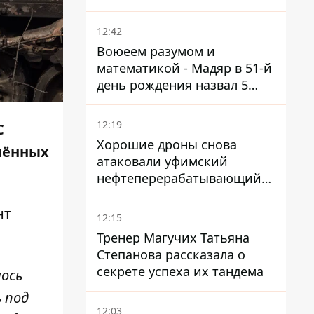
нуждается в усилении
12:42
Воюеем разумом и
математикой - Мадяр в 51-й
день рождения назвал 5
условий поражения РФ
12:19
С
Хорошие дроны снова
лённых
атаковали уфимский
нефтеперерабатывающий
кластер – один упал на
недострой
нт
12:15
Тренер Магучих Татьяна
Степанова рассказала о
секрете успеха их тандема
лось
 под
12:03