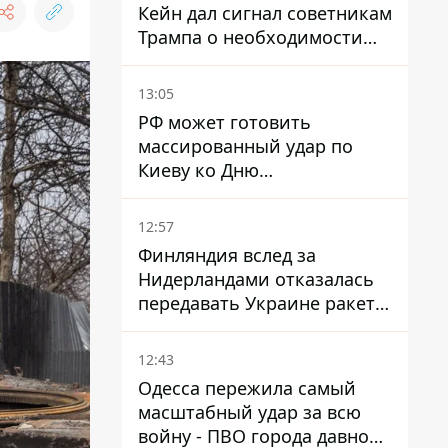
Кейн дал сигнал советникам
Трампа о необходимости
заканчивать войну с
Ираном – СМИ
13:05
РФ может готовить
массированный удар по
Киеву ко Дню
Независимости - Институт
изучения войны
12:57
Финляндия вслед за
Нидерландами отказалась
передавать Украине ракеты
ПВО Patriot
12:43
Одесса пережила самый
масштабный удар за всю
войну - ПВО города давно