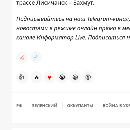
трассе Лисичанск – Бахмут
.
Подписывайтесь на наш
Telegram
-канал
новостями в режиме онлайн прямо в ме
канале
Информатор
Live
.
Подписаться на
♥
👍
🔥
😭
😆
😡
РФ
ЗЕЛЕНСКИЙ
ОККУПАНТЫ
ВОЙНА В УК