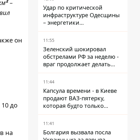
км
²
–
Удар по критической
явил
инфраструктуре Одесщины
– энергетики
восстанавливают свет
акже он
11:55
Зеленский шокировал
обстрелами РФ за неделю -
враг продолжает делать
ставку на баллистический
террор
11:44
Капсула времени - в Киеве
продают ВАЗ-пятерку,
 10 до
которая будто только
сошла с конвейера
11:41
Болгария вызвала посла
в на
Украины из-за взрыва