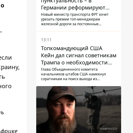
пунктуальность – в
 о
Германии реформируют
премирование руководства
Новый министр транспорта ФРГ хочет
урезать премии топ-менеджерам
Deutsche Bahn
железной дороги за постоянные
опоздание поездов
–
13:11
Топкомандующий США
Кейн дал сигнал советникам
если
Трампа о необходимости
краину,
заканчивать войну с
Глава Объединенного комитета
начальников штабов США намекнул
ть
Ираном – СМИ
соратникам на поиск выхода из
конфликта
ного
ть
Африке