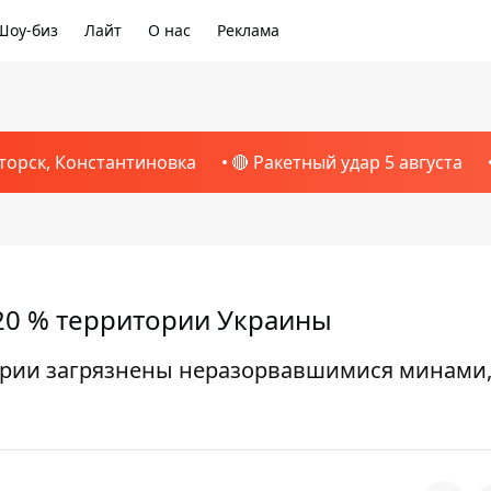
Шоу-биз
Лайт
О нас
Реклама
торск, Константиновка
🔴 Ракетный удар 5 августа
20 % территории Украины
тории загрязнены неразорвавшимися минами