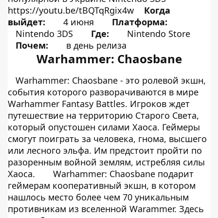
https://youtu.be/tBQTqRgix4w
Когда
выйдет:
4 июня
Платформа:
Nintendo 3DS
Где:
Nintendo Store
Почем:
в день релиза
Warhammer: Chaosbane
Warhammer: Chaosbane - это ролевой экшн,
события которого разворачиваются в мире
Warhammer Fantasy Battles. Игроков ждет
путешествие на территорию Старого Света,
который опустошен силами Хаоса. Геймеры
смогут поиграть за человека, гнома, высшего
или лесного эльфа. Им предстоит пройти по
разоренным войной землям, истребляя силы
Хаоса.
Warhammer: Chaosbane подарит
геймерам кооперативный экшн, в котором
нашлось место более чем 70 уникальным
противникам из вселенной Warammer. Здесь