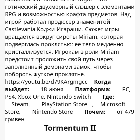
готический двухмерный слэшер с элементами
RPG и возможностью крафта предметов. Над
игрой работал продюсер знаменитой
Castlevania Коджи Игараши. Сюжет игры
вращается вокруг сироты Miriam, которая
подверглась проклятью: ее тело медленно
кристаллизуется. Игрокам в роли Miriam
предстоит проложить свой путь через
заполненный демонами замок, чтобы
побороть жуткое проклятье.
https://youtu.be/d79KArgmgcc
Когда
выйдет:
18 июня
Платформа:
PC,
PS4, Xbox One, Nintendo Switch
Где:
Steam,
PlayStation Store
,
Microsoft
Store,
Nintendo Store
Почем:
от 479
гривен
Tormentum II