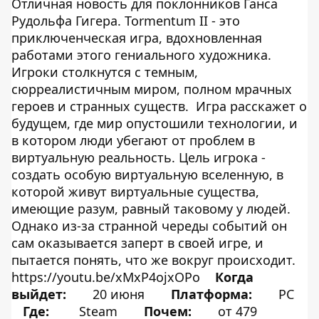
Отличная новость для поклонников Ганса
Рудольфа Гигера. Tormentum II - это
приключенческая игра, вдохновленная
работами этого гениального художника.
Игроки столкнутся с темным,
сюрреалистичным миром, полном мрачных
героев и странных существ. Игра расскажет о
будущем, где мир опустошили технологии, и
в котором люди убегают от проблем в
виртуальную реальность. Цель игрока -
создать особую виртуальную вселенную, в
которой живут виртуальные существа,
имеющие разум, равный таковому у людей.
Однако из-за странной череды событий он
сам оказывается заперт в своей игре, и
пытается понять, что же вокруг происходит.
https://youtu.be/xMxP4ojxOPo
Когда
выйдет:
20 июня
Платформа:
PC
Где:
Steam
Почем:
от 479