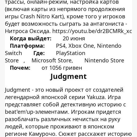
трассы, онлайн-режим, настройка картов
(включая карты из непрямого продолжения
игры Crash Nitro Kart), кроме того у игроков
будет возможность сыграть за антагониста -
Нитроса Оксида. https://youtu.be/dr2BCMRk_xc
Когда выйдет:
20 июня
Платформа:
PS4, Xbox One, Nintendo
Switch
Где:
PlayStation
Store
,
Microsoft Store,
Nintendo Store
Почем:
от 1056 гривен
Judgment
Judgment - это новый проект от создателей
легендарной японской серии Yakuza. Игра
представляет собой детективную историю с
beat'em'up-элементами. Игрокам придется
разоблачать различных нечистых на руку
людей, которые проживают в японском
регионе Камурочо. Сюжет расскажет историю