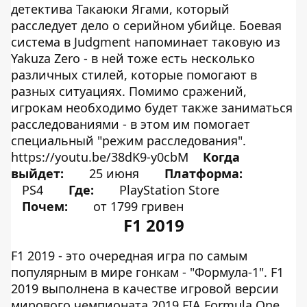
детектива Такаюки Ягами, который
расследует дело о серийном убийце. Боевая
система в Judgment напоминает таковую из
Yakuza Zero - в ней тоже есть несколько
различных стилей, которые помогают в
разных ситуациях. Помимо сражений,
игрокам необходимо будет также заниматься
расследованиями - в этом им помогает
специальный "режим расследования".
https://youtu.be/38dK9-y0cbM
Когда
выйдет:
25 июня
Платформа:
PS4
Где:
PlayStation Store
Почем:
от 1799 гривен
F1 2019
F1 2019 - это очередная игра по самым
популярным в мире гонкам - "Формула-1". F1
2019 выполнена в качестве игровой версии
мирового чемпионата 2019 FIA Formula One.