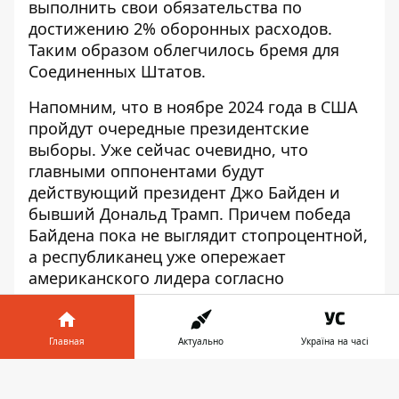
выполнить свои обязательства по
достижению 2% оборонных расходов.
Таким образом облегчилось бремя для
Соединенных Штатов.
Напомним, что в ноябре 2024 года в США
пройдут очередные президентские
выборы. Уже сейчас очевидно, что
главными оппонентами будут
действующий президент Джо Байден и
бывший Дональд Трамп. Причем победа
Байдена пока не выглядит стопроцентной,
а республиканец уже
опережает
американского лидера
согласно
социологическим опросам. Политика и
поведение Трампа сложно
предусматривается аналитиками, политик
Главная
Актуально
Україна на часі
способен скрыть почти что угодно. Пока
Информатор в
он не стал президентом, американский
Скачать