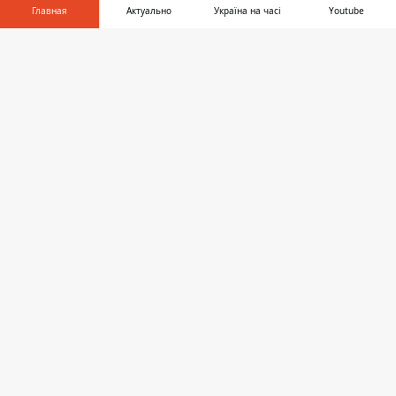
Главная
Актуально
Україна на часі
Youtube
10:53, 24 апреля
Информатор в
Слава Соломко признался, почему после
Скачать
телефоне
👉
Притулы загнулся Подъем, и как после
выгодной женитьбы скурвился Скичко
ШОУ-БИЗ