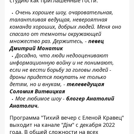
студию как приглашенные гости.
Очень хорошее шоу, очаровательная,
талантливая ведущая, невероятная
команда хороших, добрых людей. Меня оно
спасало от темноты окружающей
множество раз. Держитесь, -
певец
Дмитрий Монатик
Досадно, что люди недооценивают
информационную войну и не понимают,
если не вести борьбу за головы людей -
дроны придется покупать не только
детям, но и внукам, -
телеведущая
Соломия Витвицкая
Мое любимое шоу -
блогер Анатолий
Анатолич.
Программа "Тихий вечер с Еленой Кравец"
выходит на канале "Дім" с декабря 2022
года. В общей сложности на всех