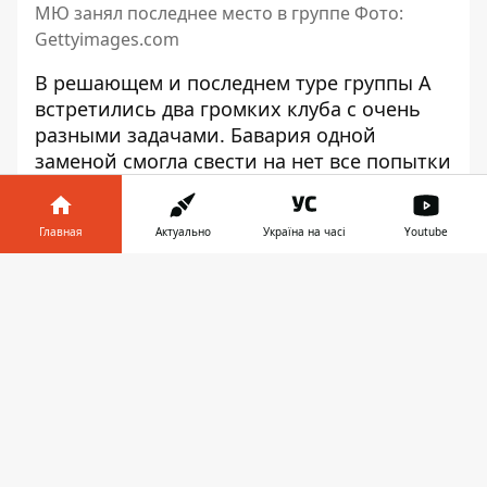
МЮ занял последнее место в группе Фото:
Gettyimages.com
В решающем и последнем туре группы А
встретились два громких клуба с очень
разными задачами. Бавария одной
заменой
смогла свести на нет
все попытки
Юнайтед зацепиться за очки.
Как манкунианцы почти достигли
Главная
Актуально
Україна на часі
Youtube
своего – в обзоре Информатора.
Информатор в
Скачать
Перед игрой
телефоне
👉
Бавария решила все вопросы выхода еще
до начала тура, но все равно на выездной
матч ради престижа приехали далеко не
последние футболисты: Нойер, Кейн, Сане,
Коман, Горецка. МЮ защищал право на
еврокубки тоже сильнейшими: Варан,