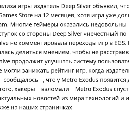
лиза игры издатель Deep Silver объявил, что
ames Store на 12 месяцев, хотя игра уже дол
eam. Многие геймеры оказались недовольны
оступок со стороны Deep Silver «нечестный по
lve не комментировала переходы игр в EGS.
лась делиться мнением, чтобы не расстраи
Valve продолжит улучшать систему пользоват
 могли занижать рейтинг игр, когда издател
сообщалось
, что у Metro Exodus появится
того, хакеры
взломали
Metro Exodus спуст
актуальных новостей из мира технологий и 
также на наших страничках