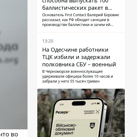
способна выпускать 100
баллистических ракет в
месяц и что с этим делать
Основатель First Contact Валерий Боровик
рассказал, как РФ обходит санкции в
производстве баллистики и зачем ей
ракеты КНДР
13:20
На Одесчине работники
ТЦК избили и задержали
полковника СБУ – военный
В Черноморске военнослужащие
удерживали офицера более 10 часов и
забрали у него 55 тысяч гривен
что во