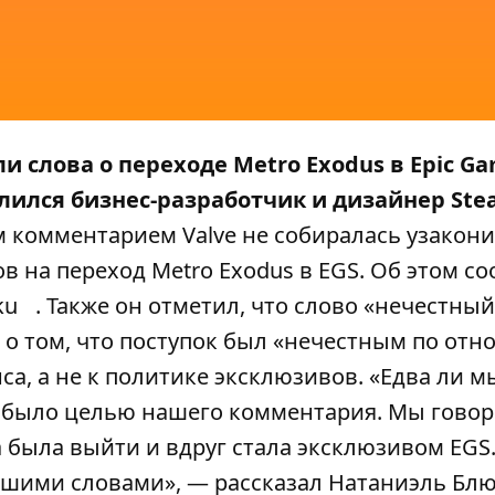
 слова о переходе Metro Exodus в Epic G
елился бизнес-разработчик и дизайнер St
м комментарием Valve не собиралась узакон
 на переход Metro Exodus в EGS. Об этом с
ku
. Также он отметил, что слово «нечестный
и о том, что поступок был «нечестным по от
са, а не к политике эксклюзивов. «Едва ли м
е было целью нашего комментария. Мы гово
а была выйти и вдруг стала эксклюзивом EGS
ашими словами», — рассказал Натаниэль Блю