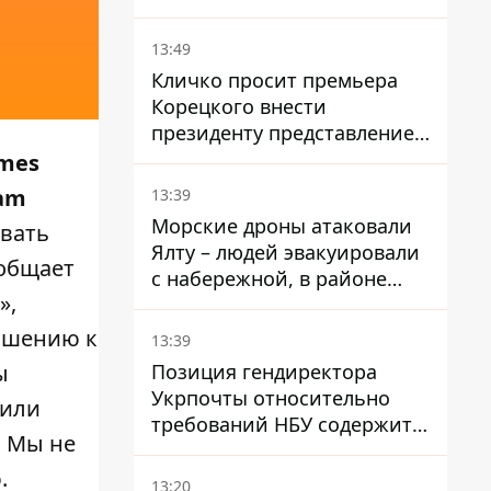
всей области
13:49
Кличко просит премьера
Корецкого внести
президенту представление
на увольнение властелина
ames
Троещины Бахматова
eam
13:39
Морские дроны атаковали
ивать
Ялту – людей эвакуировали
ообщает
с набережной, в районе
»,
порта сообщают о пожаре
ношению к
13:39
Позиция гендиректора
ы
Укрпочты относительно
рили
требований НБУ содержит
. Мы не
серьезные нестыковки –
депутат Ольга Василевская-
.
13:20