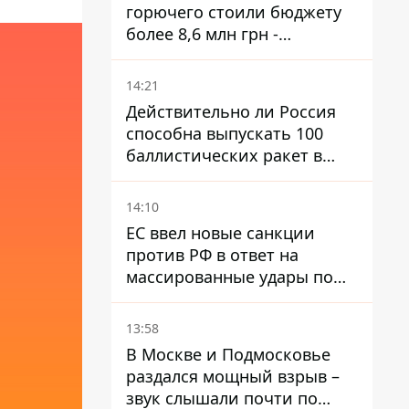
горючего стоили бюджету
более 8,6 млн грн -
предприятие возместило
убытки
14:21
Действительно ли Россия
способна выпускать 100
баллистических ракет в
месяц и что с этим делать
14:10
ЕС ввел новые санкции
против РФ в ответ на
массированные удары по
Украине - Каллас раскрыла
детали
13:58
В Москве и Подмосковье
раздался мощный взрыв –
звук слышали почти по