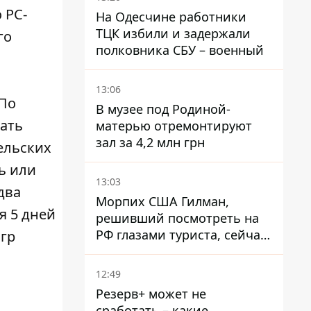
Смаглюк
 PC-
На Одесчине работники
ТЦК избили и задержали
го
полковника СБУ – военный
13:06
 По
В музее под Родиной-
вать
матерью отремонтируют
зал за 4,2 млн грн
ельских
ь или
13:03
 два
Морпих США Гилман,
я 5 дней
решивший посмотреть на
РФ глазами туриста, сейчас
игр
при смерти в тюрьме, где
его пытали и делали
12:49
инъекции
Резерв+ может не
сработать – какие