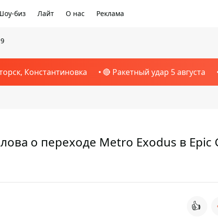
Шоу-биз
Лайт
О нас
Реклама
19
торск, Константиновка
🔴 Ракетный удар 5 августа
лова о переходе Metro Exodus в Epic
👍