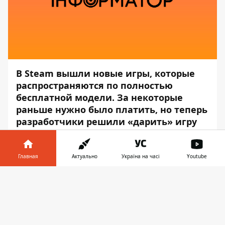
В Steam вышли новые игры, которые
распространяются по полностью
бесплатной модели. За некоторые
раньше нужно было платить, но теперь
разработчики решили «дарить» игру
геймерам.
Сегодня
Информатор
предлагает вам
Главная
Актуально
Україна на часі
Youtube
список из четырёх бесплатных игр,
Информатор в
которые вы можете забрать в свою
Скачать
телефоне
👉
библиотеку раз и навсегда. Подборка
состоит из довольно простеньких
проектов, и здесь вы не найдёте каких-то