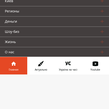
Киев
Регионы
Деньги
Шоу-биз
Жизнь
О нас
Главная
Актуально
Україна на часі
Youtube
Информатор в
Скачать
телефоне
👉
Информатор проекты
Столица
Ваши финансы
Авто
Geek
© 2016-2026 Informator