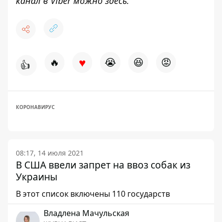
канал в Viber можно
здесь
.
♥
🔥
😭
😆
😡
👍
КОРОНАВИРУС
08:17, 14 июля 2021
В США ввели запрет на ввоз собак из
Украины
В этот список включены 110 государств
Владлена Мачульская