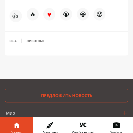
♥
🔥
😭
😆
😡
👍
США
ЖИВОТНЫЕ
ПРЕДЛОЖИТЬ НОВОСТЬ
Мир
Украина
Главная
Актуально
Україна на часі
Youtube