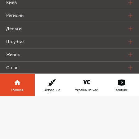
Киев
Регионы
Деньги
Шоу-биз
Жизнь
О нас
Главная
Актуально
Україна на часі
Youtube
Информатор в
Скачать
телефоне
👉
Информатор проекты
Столица
Ваши финансы
Авто
Geek