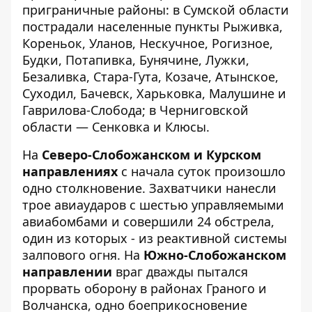
приграничные районы: в Сумской области
пострадали населенные пункты Рыживка,
Кореньок, Уланов, Нескучное, Рогизное,
Будки, Потапивка, Бунячине, Лужки,
Безаливка, Стара-Гута, Козаче, Атынское,
Суходил, Бачевск, Харьковка, Малушине и
Гаврилова-Слобода; в Черниговской
области — Сенковка и Клюсы.
На
Северо-Слобожанском и Курском
направлениях
с начала суток произошло
одно столкновение. Захватчики нанесли
трое авиаударов с шестью управляемыми
авиабомбами и совершили 24 обстрела,
один из которых - из реактивной системы
залпового огня. На
Южно-Слобожанском
направлении
враг дважды пытался
прорвать оборону в районах Граного и
Волчанска, одно боеприкосновение