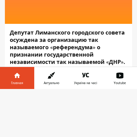
Депутат Лиманского городского совета
осуждена за организацию так
называемого
«
референдума
»
о
признании государственной
независимости так называемой
«
ДНР
»
.
Её приговорили к пяти годам лишения
свободы.
Главная
Актуально
Україна на часі
Youtube
Об этом сообщает пресс-служба
Донецкой
Информатор в
областной прокуратуры
, — передаёт
Скачать
телефоне
👉
Информатор
.
«В мае 2014 года, во время оккупации
города Лиман Донецкой области
боевиками незаконных вооружённых