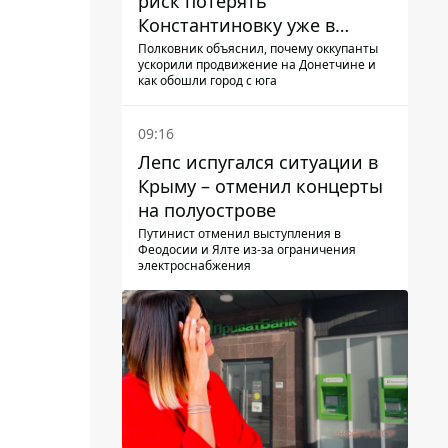
риск потерять
Константиновку уже в
ближайшие месяцы
Полковник объяснил, почему оккупанты
ускорили продвижение на Донетчине и
как обошли город с юга
09:16
Лепс испугался ситуации в
Крыму – отменил концерты
на полуострове
Путинист отменил выступления в
Феодосии и Ялте из-за ограничения
электроснабжения