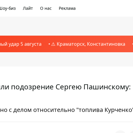
Шоу-биз
Лайт
О нас
Реклама
ный удар 5 августа
⚠️ Краматорск, Константиновка
или подозрение Сергею Пашинскому:
о с делом относительно "топлива Курченко