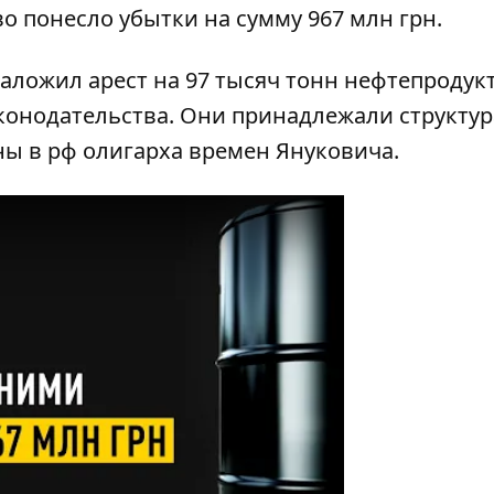
во понесло убытки
на сумму 967 млн ​​грн
.
наложил арест на 97 тысяч тонн нефтепродук
конодательства. Они принадлежали структу
ны в рф олигарха времен Януковича.