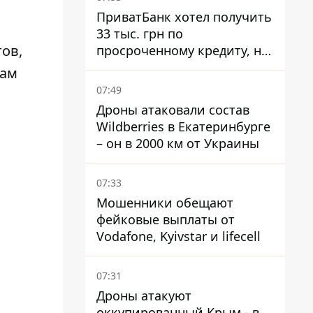
ПриватБанк хотел получить
33 тыс. грн по
тов,
просроченному кредиту, но
суд взыскал с должницы
рам
только 22 тыс. грн
07:49
Дроны атаковали состав
Wildberries в Екатеринбурге
– он в 2000 км от Украины
07:33
Мошенники обещают
фейковые выплаты от
Vodafone, Kyivstar и lifecell
07:31
Дроны атакуют
оккупированный Крым - в