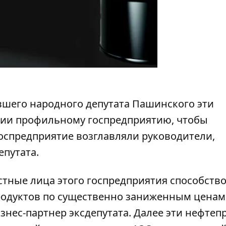
шего народного депутата Пашинского эти
ции профильному госпредприятию, чтобы
госпредприятие возглавляли руководители,
епутата.
стные лица этого госпредприятия способств
родуктов по существенно заниженным ценам
нес-партнер эксдепутата. Далее эти нефтеп