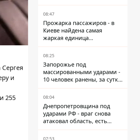
от атак
08:47
Прожарка пассажиров - в
Киеве найдена самая
жаркая единица
общественного транспорта
08:25
Запорожье под
 Сергея
массированными ударами -
еру и
10 человек ранены, за сутки
тысячи атак
и 255
08:04
Днепропетровщина под
ударами РФ - враг снова
атаковал область, есть
разрушения и пожары
07:53