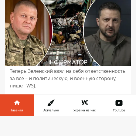
Теперь Зеленский взял на себя ответственность
за все – и политическую, и военную сторону,
пишет WSJ.
Решение президента Украины Владимира
Зеленского
уволить генерала Валерия
Главная
Актуально
Україна на часі
Youtube
Залужного
с должности
Главнокомандующего ВСУ явилось
Информатор в
Скачать
наиболее значительным изменением в
телефоне
👉
руководстве страны за почти два года