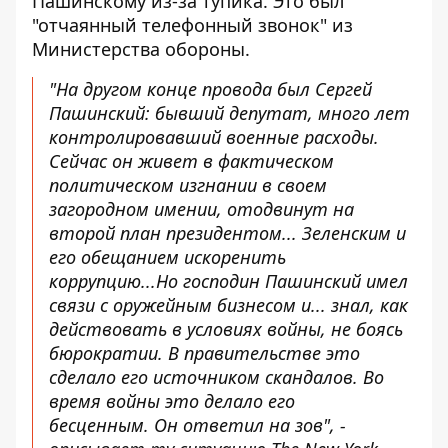
Пашинскому из-за тупика. Это был
"отчаянный телефонный звонок" из
Министерства обороны.
"На другом конце провода был Сергей
Пашинский: бывший депутат, много лет
контролировавший военные расходы.
Сейчас он живет в фактическом
политическом изгнании в своем
загородном имении, отодвинут на
второй план президентом... Зеленским и
его обещанием искоренить
коррупцию...
Но господин Пашинский имел
связи с оружейным бизнесом и... знал, как
действовать в условиях войны, не боясь
бюрократии. В правительстве это
сделало его источником скандалов. Во
время войны это делало его
бесценным.
Он ответил на зов", -