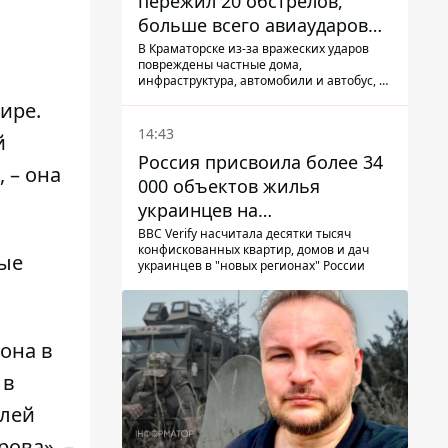
пережил 20 обстрелов,
больше всего авиаударов
КАБ-250
В Краматорске из-за вражеских ударов
повреждены частные дома,
инфраструктура, автомобили и автобус, а
всего за сутки на Донетчине погиб один
ире.
человек и еще 15 получили ранения
14:43
й
Россия присвоила более 34
 – она
000 объектов жилья
украинцев на
оккупированных
BBC Verify насчитала десятки тысяч
конфискованных квартир, домов и дач
территориях -
рые
украинцев в "новых регионах" России
расследование BBC
она в
 в
елей
ова», –