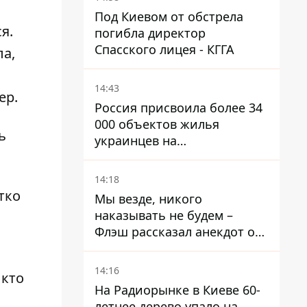
Под Киевом от обстрела
я.
погибла директор
Спасского лицея - КГГА
ла,
14:43
ер.
Россия присвоила более 34
000 объектов жилья
ь
украинцев на
оккупированных
территориях -
14:18
расследование BBC
тко
Мы везде, никого
наказывать не будем –
Флэш рассказал анекдот о
незаменимой работе
связистов на фронте
14:16
 кто
На Радиорынке в Киеве 60-
летнее дерево упало на