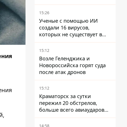
недостаточно – Зеленский
15:26
Ученые с помощью ИИ
создали 16 вирусов,
которых не существует в
природе
15:12
ения
Возле Геленджика и
Новороссийска горят суда
после атак дронов
15:12
ения
Краматорск за сутки
пережил 20 обстрелов,
больше всего авиаударов
й,
КАБ-250
14:58