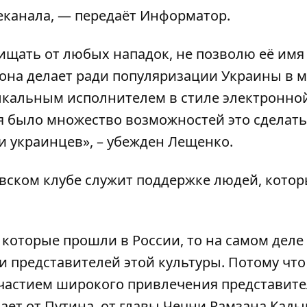
еканала
, — передаёт
Информатор
.
ищать от любых нападок, не позволю её имя
 она делает ради популяризации Украины в м
ыкальным исполнителем в стиле электронно
я было множество возможностей это сделать,
 украинцев», – убежден Лещенко.
овском клубе служит поддержке людей, кото
 которые прошли в России, то на самом деле 
 и представителей этой культуры. Потому что
участием широкого привлечения представит
ает от Путина, от главы Чечни Рамзана Кадыр