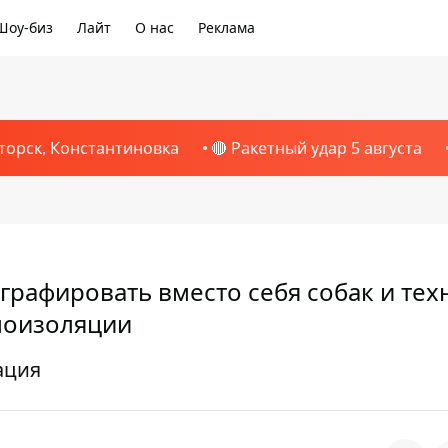
Шоу-биз
Лайт
О нас
Реклама
торск, Константиновка
🔴 Ракетный удар 5 августа
рафировать вместо себя собак и тех
моизоляции
ация