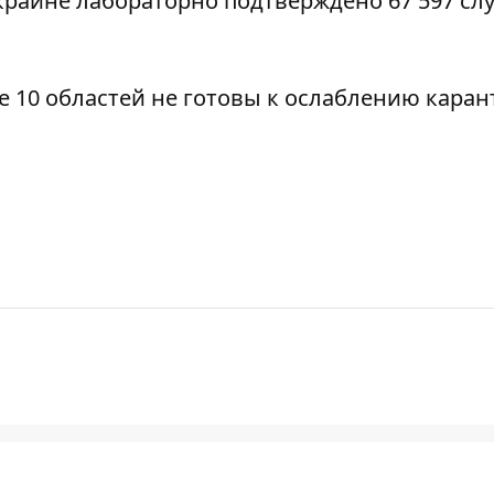
краине лабораторно подтверждено 67 597 сл
е 10 областей
не готовы к ослаблению каран