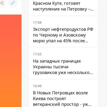
Красном Куте, готовят
наступление на Петровку –
на Дружковском
направлении есть угроза
17:08
обхода позиций ВСУ
Экспорт нефтепродуктов РФ
по Черному и Азовскому
морю упал на 45% после
ударов Украины
17:03
На западных границах
Украины тысячи
грузовиков уже несколько
дней в бесконечной
очереди – это признак
16:49
экономического краха
В Новых Петровцах возле
Киева построят
ветеранский простор - уже