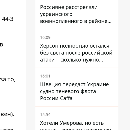
Россияне расстреляли
украинского
 44-3
военнопленного в районе
Мирного на Донетчине
16:09
в
Херсон полностью остался
без света после российской
атаки – сколько нужно
времени на восстановление
16:01
а то,
Швеция передаст Украине
судно теневого флота
России Caffa
вен).
15:54
Хотели Умерова, но есть
нюанс - депутаты раскрыли,