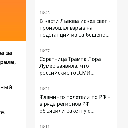
нашли проектанта
16:43
В части Львова исчез свет -
произошел взрыв на
подстанции из-за бешеной
жары
16:37
а за
Соратница Трампа Лора
реле,
Лумер заявила, что
российские госСМИ
развернули против нее
пропагандистскую
енный
16:21
кампанию
Фламинго полетели по РФ –
в ряде регионов РФ
объявили ракетную
е.
опасность
16:11