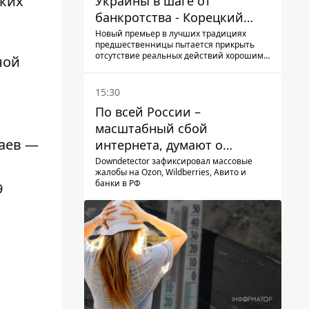
ких
Украины в шаге от
банкротства - Корецкий
обещает им… новые склады
Новый премьер в лучших традициях
предшественницы пытается прикрыть
отсутствие реальных действий хорошими
ной
словами
15:30
По всей России –
масштабный сбой
чаев —
интернета, думают о
причинах
Downdetector зафиксировал массовые
жалобы на Ozon, Wildberries, Авито и
банки в РФ
9