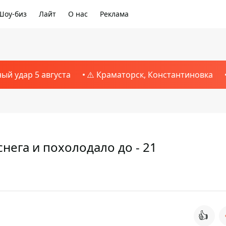
Шоу-биз
Лайт
О нас
Реклама
ный удар 5 августа
⚠️ Краматорск, Константиновка
нега и похолодало до - 21
👍