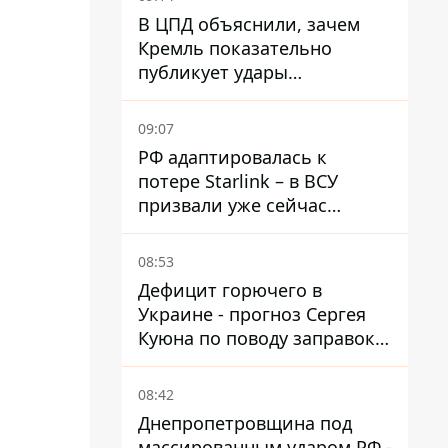
В ЦПД объяснили, зачем
Кремль показательно
публикует удары
баллистики по Киеву
09:07
РФ адаптировалась к
потере Starlink – в ВСУ
призвали уже сейчас
создавать РЭБ против
новой угрозы
08:53
Дефицит горючего в
Украине - прогноз Сергея
Куюна по поводу заправок и
очередей
08:42
Днепропетровщина под
массированным ударом РФ -