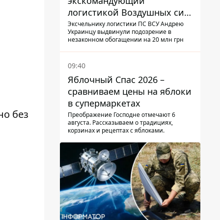
экскомандующий
логистикой Воздушных сил
ВСУ получил новое
Эксчельнику логистики ПС ВСУ Андрею
Украинцу выдвинули подозрение в
подозрение
незаконном обогащении на 20 млн грн
09:40
Яблочный Спас 2026 –
сравниваем цены на яблоки
в супермаркетах
 но без
Преображение Господне отмечают 6
августа. Рассказываем о традициях,
корзинах и рецептах с яблоками.