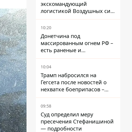
экскомандующий
логистикой Воздушных сил
ВСУ получил новое
подозрение
10:20
Донетчина под
массированным огнем РФ –
есть раненые и
масштабные разрушения
10:04
Трамп набросился на
Гегсета после новостей о
нехватке боеприпасов –
требовал объяснений
09:58
Суд определил меру
пресечения Стефанишиной
— подробности