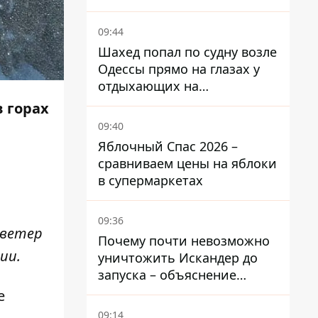
09:44
Шахед попал по судну возле
Одессы прямо на глазах у
отдыхающих на
переполненном пляже
в горах
09:40
Яблочный Спас 2026 –
сравниваем цены на яблоки
в супермаркетах
09:36
 ветер
Почему почти невозможно
ии.
уничтожить Искандер до
запуска – объяснение
Флеша
е
09:14