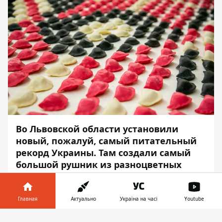
Во Львовской области установили
новый, пожалуй, самый питательный
рекорд Украины. Там создали самый
большой рушник из разноцветных
вареников.
Результат зафиксировали в категории:
Главная
Актуально
Україна на часі
Youtube
«Кулинария, впервые, размеры». Об этом
Информатор в
Информатор
узнал из поста ОО «
Ділові