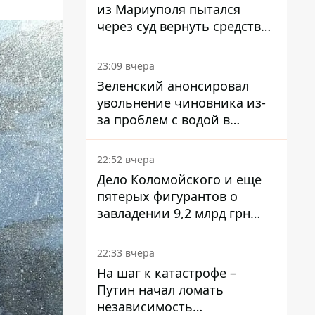
из Мариуполя пытался
через суд вернуть средства
субсидии со счета в
Ощадбанке – каким было
23:09 вчера
решение
Зеленский анонсировал
увольнение чиновника из-
за проблем с водой в
Марганце
22:52 вчера
Дело Коломойского и еще
пятерых фигурантов о
завладении 9,2 млрд грн
ПриватБанка направили в
суд
22:33 вчера
На шаг к катастрофе –
Путин начал ломать
независимость