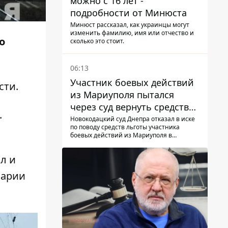
можно с 16 лет -
подробности от Минюста
Минюст рассказал, как украинцы могут
изменить фамилию, имя или отчество и
о
сколько это стоит.
06:13
Участник боевых действий
сти.
из Мариуполя пытался
через суд вернуть средства
.
субсидии со счета в
Новокодацкий суд Днепра отказал в иске
по поводу средств льготы участника
Ощадбанке – каким было
боевых действий из Мариуполя в
решение
банковском учреждении
л и
варии