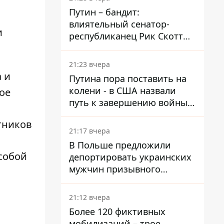
Путин – бандит:
влиятельный сенатор-
и
республиканец Рик Скотт
призвал Конгресс привлечь
РФ к ответственности за
21:23 вчера
войну в Украине
 и
Путина пора поставить на
колени - в США назвали
ое
путь к завершению войны -
National Security Journal
тников
21:17 вчера
В Польше предложили
 собой
депортировать украинских
мужчин призывного
возраста - кого это может
затронуть
21:12 вчера
Более 120 фиктивных
мобилизаций – трое