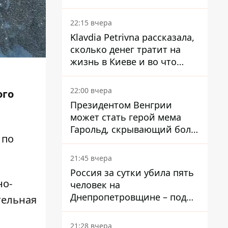
собственного Центробанка,
заставив снизить базовую
22:15 вчера
ставку
Klavdia Petrivna рассказала,
сколько денег тратит на
жизнь в Киеве и во что
вкладывает миллионы
22:00 вчера
ого
Президентом Венгрии
может стать герой мема
Гарольд, скрывающий боль
 по
– он возглавил народное
голосование
21:45 вчера
Россия за сутки убила пять
но-
человек на
Днепропетровщине – под
тельная
ударами оказались пять
районов области
21:28 вчера