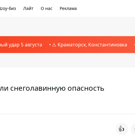
Шоу-биз
Лайт
О нас
Реклама
ный удар 5 августа
⚠️ Краматорск, Константиновка
или снеголавинную опасность
👍