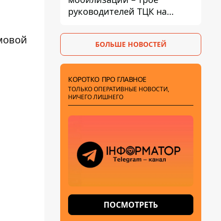
руководителей ТЦК на
Волыни и Буковине
получили подозрения за
рмовой
БОЛЬШЕ НОВОСТЕЙ
фейковые отчеты
КОРОТКО ПРО ГЛАВНОЕ
ТОЛЬКО ОПЕРАТИВНЫЕ НОВОСТИ,
НИЧЕГО ЛИШНЕГО
ПОСМОТРЕТЬ