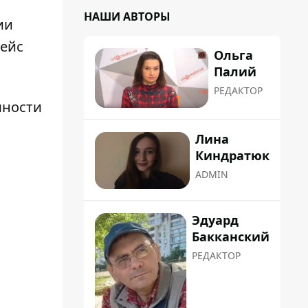
НАШИ АВТОРЫ
ии
рейс
Ольга
Палий
РЕДАКТОР
мности
Лина
Киндратюк
ADMIN
Эдуард
Бакканский
РЕДАКТОР