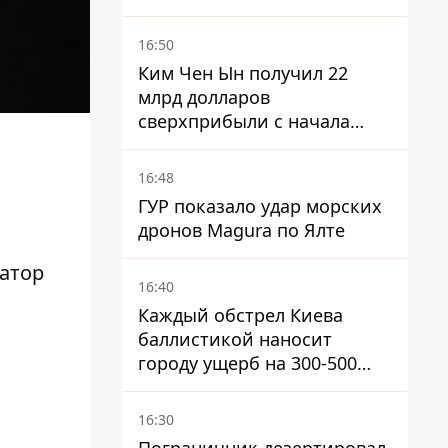
налогов - Гетманцев против
16:50
Ким Чен Ын получил 22
млрд долларов
сверхприбыли с начала
войны в Украине -
Bloomberg
16:48
ГУР показало удар морских
дронов Magura по Ялте
атор
16:40
Каждый обстрел Киева
баллистикой наносит
городу ущерб на 300-500
миллионов - Петр
Пантелеев
16:30