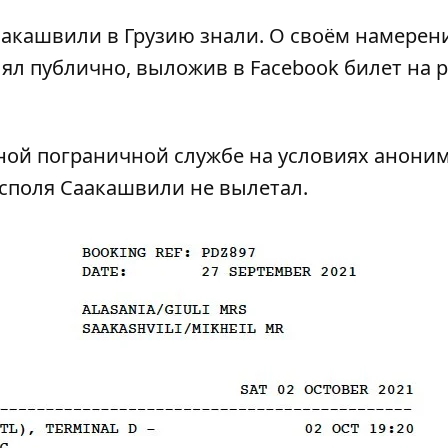
аакашвили в Грузию знали. О своём намерен
ял публично, выложив в Facebook билет на 
нной пограничной службе на условиях анони
споля Саакашвили не вылетал.