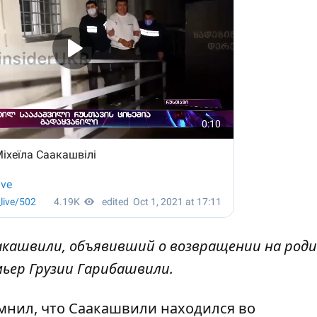
акашвили, объявивший о возвращении на роди
мьер Грузии Гарибашвили.
омнил, что Саакашвили находился во