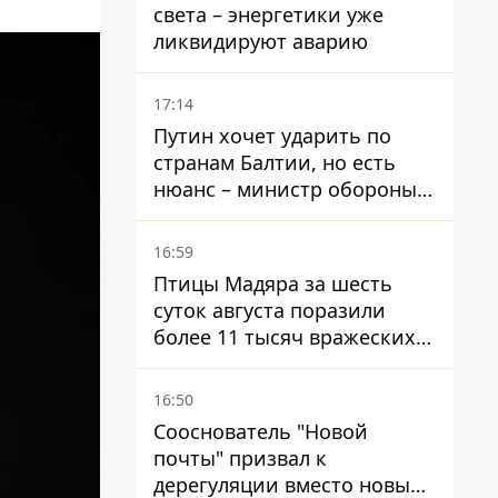
света – энергетики уже
ликвидируют аварию
17:14
Путин хочет ударить по
странам Балтии, но есть
нюанс – министр обороны
Литвы сделал заявление
16:59
Птицы Мадяра за шесть
суток августа поразили
более 11 тысяч вражеских
целей и ликвидировали
около двух тысяч
16:50
оккупантов
Сооснователь "Новой
почты" призвал к
дерегуляции вместо новых