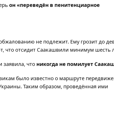
перь
он «переведён в пенитенциарное
обжалованию не подлежит. Ему грозит до де
т, что отсидит Саакашвили минимум шесть л
 заявила, что
никогда не помилует Саака
овикам было известно о маршруте передвиж
Украины. Таким образом, проведённая ими
.