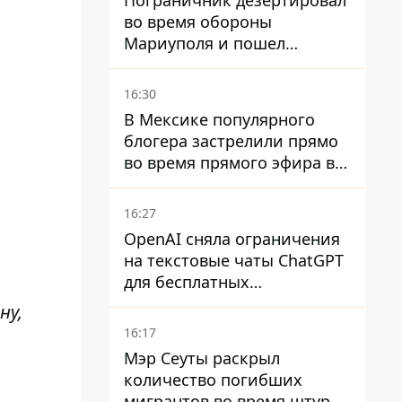
Пограничник дезертировал
во время обороны
Мариуполя и пошел
служить в "ДНР" – ему
объявили подозрение,
16:30
грозит пожизненное
В Мексике популярного
блогера застрелили прямо
во время прямого эфира в
TikTok
16:27
OpenAI сняла ограничения
на текстовые чаты ChatGPT
для бесплатных
пользователей
ну,
16:17
Мэр Сеуты раскрыл
количество погибших
мигрантов во время штурма