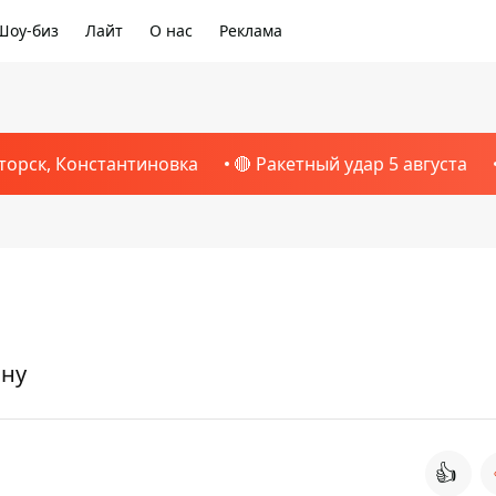
Шоу-биз
Лайт
О нас
Реклама
1
торск, Константиновка
🔴 Ракетный удар 5 августа
ину
👍