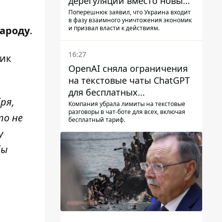
дерегуляции вместо новых
налогов - Гетманцев против
Поперешнюк заявил, что Украина входит
в фазу взаимного уничтожения экономик
и призвал власти к действиям.
народу
.
16:27
тик
OpenAI сняла ограничения
на текстовые чаты ChatGPT
для бесплатных
бря,
пользователей
Компания убрала лимиты на текстовые
разговоры в чат-боте для всех, включая
то не
бесплатный тариф.
у
бы