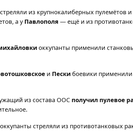
стреляли из крупнокалиберных пулемётов и
тов, а у
Павлополя
— ещё и из противотан
михайловки
оккупанты применили станков
овотошковское
и
Пески
боевики применили
лужащий из состава ООС
получил пулевое р
ительное.
, оккупанты стреляли из противотанковых р