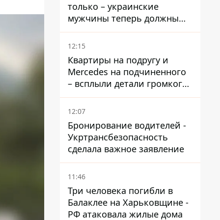
только – украинские
мужчины теперь должны
доказать непригодность к
службе, чтобы получить
12:15
временную защиту ЕС
Квартиры на подругу и
Mercedes на подчиненного
– всплыли детали громкого
дела НАБУ против
Стефанишиной
12:07
Бронирование водителей -
Укртрансбезопасность
сделала важное заявление
11:46
Три человека погибли в
Балаклее на Харьковщине -
РФ атаковала жилые дома