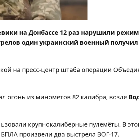
оевики на Донбассе 12 раз нарушили режим
стрелов один украинский военный получил
лкой на
пресс-центр
штаба операции Объеди
л огонь из минометов 82 калибра, возле
Во
льзовали крупнокалиберные пулемёты. В это
БПЛА произвели два выстрела ВОГ-17.