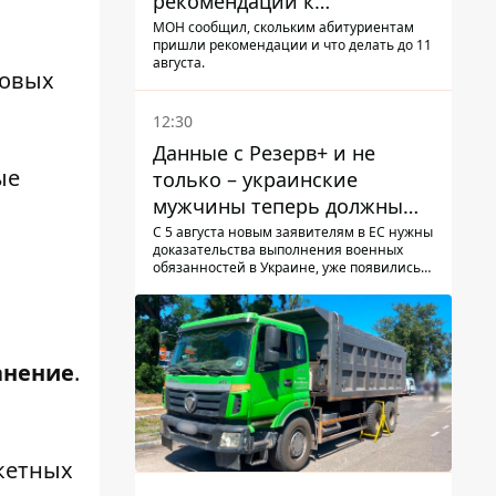
рекомендации к
зачислению на бакалавриат
МОН сообщил, скольким абитуриентам
пришли рекомендации и что делать до 11
и в магистратуру – что
августа.
ковых
нужно успеть до 11 августа
12:30
Данные с Резерв+ и не
ые
только – украинские
мужчины теперь должны
доказать непригодность к
С 5 августа новым заявителям в ЕС нужны
доказательства выполнения военных
службе, чтобы получить
обязанностей в Украине, уже появились
временную защиту ЕС
первые нарекания украинцев - новости
украинцев за границей
анение
.
акетных