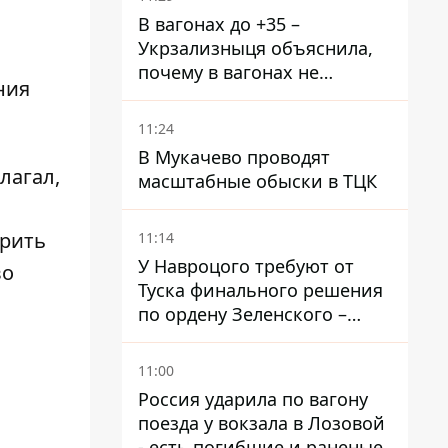
В вагонах до +35 –
Укрзализныця объяснила,
почему в вагонах не
ния
работают кондиционеры во
время жары
11:24
В Мукачево проводят
лагал,
масштабные обыски в ТЦК
орить
11:14
У Навроцого требуют от
во
Туска финального решения
по ордену Зеленского –
найдите в себе мужество
11:00
Россия ударила по вагону
поезда у вокзала в Лозовой
- есть погибшие и раненые