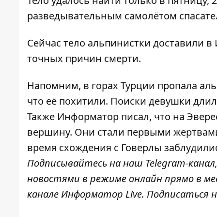
Тело удалось найти только в пятницу, 2
разведывательным самолётом спасате
Сейчас тело альпинистки доставили в
точных причин смерти.
Напомним,
в горах Турции пропала ал
что её похитили. Поиски девушки
длил
Также
Информатор
писал, что
на Эвере
вершину
. Они стали первыми жертвами 
время схождения с Говерлы заблудилис
Подписывайтесь на наш
Telegram-канал
новостями в режиме онлайн прямо в ме
канале
Информатор Live
. Подписаться н