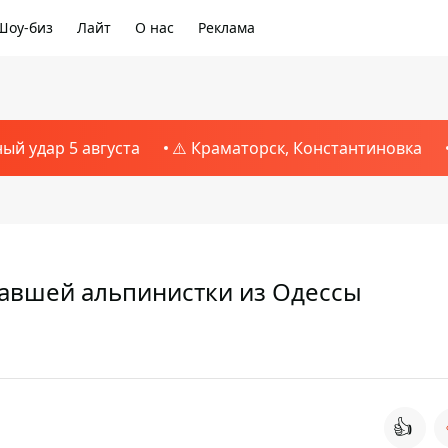
Шоу-биз
Лайт
О нас
Реклама
ный удар 5 августа
⚠️ Краматорск, Константиновка
павшей альпинистки из Одессы
👍