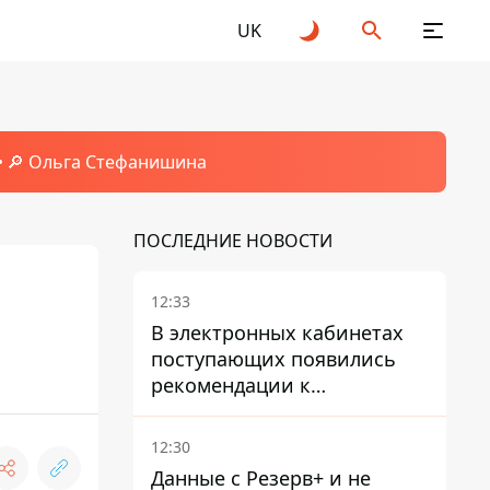
UK
🔎 Ольга Стефанишина
ПОСЛЕДНИЕ НОВОСТИ
12:33
В электронных кабинетах
поступающих появились
рекомендации к
зачислению на бакалавриат
и в магистратуру – что
12:30
нужно успеть до 11 августа
Данные с Резерв+ и не