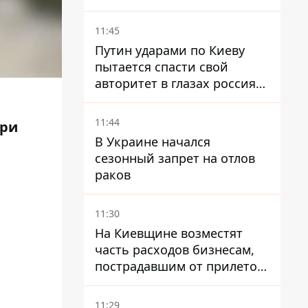
11:45
Путин ударами по Киеву
пытается спасти свой
авторитет в глазах россиян:
диктатор находится под
давлением - Sky News
11:44
три
В Украине начался
сезонный запрет на отлов
раков
11:30
На Киевщине возместят
часть расходов бизнесам,
пострадавшим от прилетов
ракет
11:29