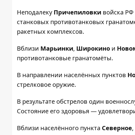
Неподалеку
Причепиловки
войска РФ 
станковых противотанковых гранатоме
ракетных комплексов.
Вблизи
Марьинки
,
Широкино
и
Ново
противотанковые гранатомёты.
В направлении населённых пунктов
Н
стрелковое оружие.
В результате обстрелов один военнос
Состояние его здоровья — удовлетвор
Вблизи населённого пункта
Северное