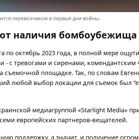
вится перевозчиком в первые дни войны.
 от наличия бомбоубежища
 по октябрь 2023 года, в полной мере ощути
и - с тревогами и сиренами, комендантским 
съемочной площадке. Так, по словам Евген
ший любой выбор локации для съемок был “е
раинской медиагруппой «Starlight Media» пр
семи европейских партнеров-вещателей.
ую поддержку, а значит, и получение огро