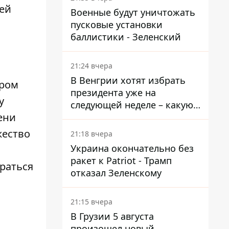
ей
Военные будут уничтожать
пусковые установки
баллистики - Зеленский
21:24 вчера
В Венгрии хотят избрать
ером
президента уже на
у
следующей неделе – какую
ени
дату предлагают
жество
21:18 вчера
Украина окончательно без
ракет к Patriot - Трамп
браться
отказал Зеленскому
21:15 вчера
В Грузии 5 августа
произошел новый