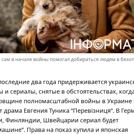
он сам в начале войны помогал добираться людям в безо
 последние два года придерживается украинс
ы
и сериалы, снятые в обстоятельствах, когда
годовщине полномасштабной войны в Украине
 драма Евгения Туника “Перевізниця”. В Гер
и, Финляндии, Швейцарии сериал будет
машине”. Права на показ купила и японская