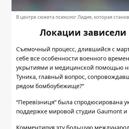
В центре сюжета психолог Лидия, которая стано
Локации зависели
Съемочный процесс, длившийся с марта
себе все особенности военного времен
укрытиями и медицинской помощью на 
Туника, главный вопрос, сопровождав
рядом бомбоубежище?”
“Перевізниця” была спродюсирована ук
поддержке мировой студии Gaumont и 
Комментируя эту большую международн