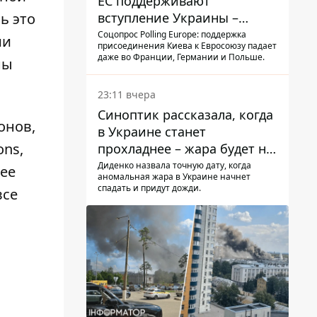
ЕС поддерживают
вступление Украины –
ь это
результаты опроса
Соцопрос Polling Europe: поддержка
ии
присоединения Киева к Евросоюзу падает
даже во Франции, Германии и Польше.
ны
23:11 вчера
Синоптик рассказала, когда
онов,
в Украине станет
ons,
прохладнее – жара будет не
долго
Диденко назвала точную дату, когда
лее
аномальная жара в Украине начнет
спадать и придут дожди.
все