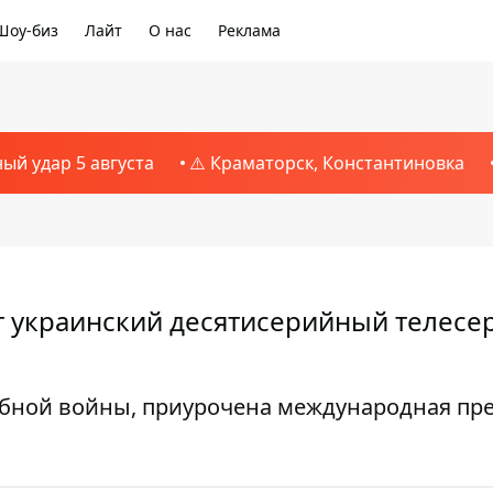
Шоу-биз
Лайт
О нас
Реклама
ный удар 5 августа
⚠️ Краматорск, Константиновка
 украинский десятисерийный телесер
абной войны, приурочена международная пр