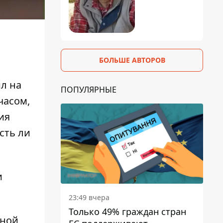
БОЛЬШЕ АВТОРОВ
л на
ПОПУЛЯРНЫЕ
часом,
ия
сть ли
и
23:49 вчера
Только 49% граждан стран
мной