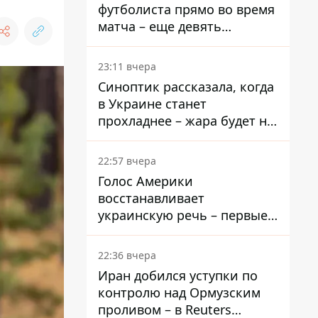
футболиста прямо во время
матча – еще девять
пострадали
23:11 вчера
Синоптик рассказала, когда
в Украине станет
прохладнее – жара будет не
долго
22:57 вчера
Голос Америки
восстанавливает
украинскую речь – первые
эфиры ожидаются на
следующей неделе
22:36 вчера
Иран добился уступки по
контролю над Ормузским
проливом – в Reuters