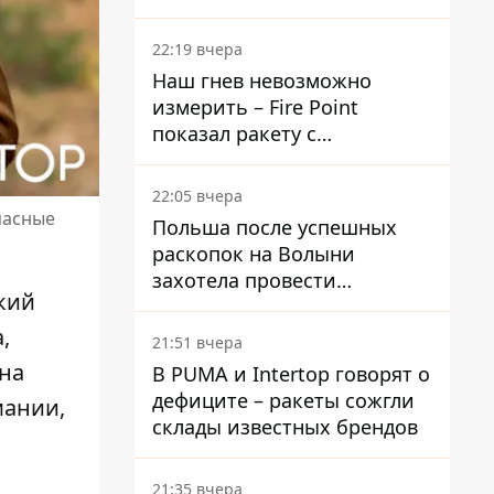
раскрыли детали
22:19 вчера
Наш гнев невозможно
измерить – Fire Point
показал ракету с
загадочной отметкой 723
22:05 вчера
пасные
Польша после успешных
раскопок на Волыни
захотела провести
кий
эксгумацию в новых местах
,
21:51 вчера
 на
В PUMA и Intertop говорят о
дефиците – ракеты сожгли
мании,
склады известных брендов
21:35 вчера