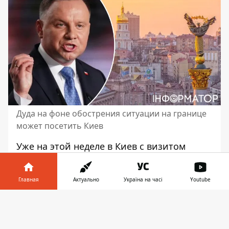
Дуда на фоне обострения ситуации на границе
может посетить Киев
Уже на этой неделе в Киев с визитом
может приехать
президент Польши
Анджей Дуда
. Он может прибыть в
Главная
Актуально
Україна на часі
Youtube
Украину в канун второй годовщины
полномасштабного вторжения россии - 23
Информатор в
Скачать
февраля. Официально ни в Украину, ни в
телефоне
👉
Польшу визит Дуды не анонсировали.