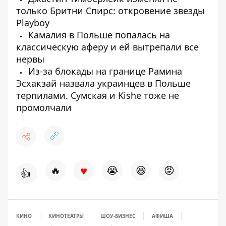
только Бритни Спирс: откровение звезды
Playboy
Камалия в Польше попалась на
классическую аферу и ей вытрепали все
нервы
Из-за блокады на границе Рамина
Эсхакзай назвала украинцев в Польше
терпилами. Сумская и Kishe тоже не
промолчали
♥
🔥
😭
😆
😡
👍
КИНО
КИНОТЕАТРЫ
ШОУ-БИЗНЕС
АФИША