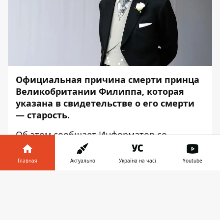
Официальная причина смерти принца
Великобритании Филиппа, которая
указана в свидетельстве о его смерти
— старость.
Об этом сообщает
Информатор
со
ссылкой на
The Telegraph
.
Главная
Актуально
Україна на часі
Youtube
Соответствующий документ выдал глава
королевской медицинской службы сэр
Информатор в
Скачать
Хью Томас.
телефоне
👉
Такая причина смерти допускается, если