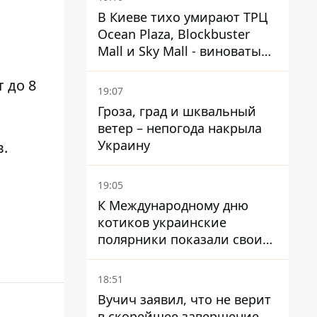
В Киеве тихо умирают ТРЦ
Ocean Plaza, Blockbuster
Mall и Sky Mall - виноваты
ленивые менеджеры и
 до 8
каннибализм
19:07
Гроза, град и шквальный
ветер – непогода накрыла
Украину
в.
19:05
К Международному дню
котиков украинские
полярники показали своих
полярников в Антарктиде
18:51
Вучич заявил, что не верит
в скорейшее завершение