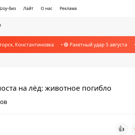
Шоу-биз
Лайт
О нас
Реклама
0
торск, Константиновка
🔴 Ракетный удар 5 августа
моста на лёд: животное погибло
ков
👍