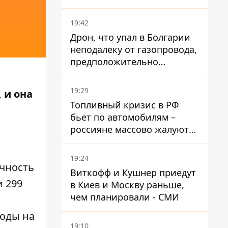
Верховного Суда, которого
критиковал Орбан.
19:42
Дрон, что упал в Болгарии
неподалеку от газопровода,
предположительно
украинский - Минобороны
страны
19:29
 и она
Топливный кризис в РФ
бьет по автомобилям –
россияне массово жалуются
на поломки из-за
некачественного бензина
19:24
ичность
Виткофф и Кушнер приедут
и 299
в Киев и Москву раньше,
чем планировали - СМИ
боды на
19:10