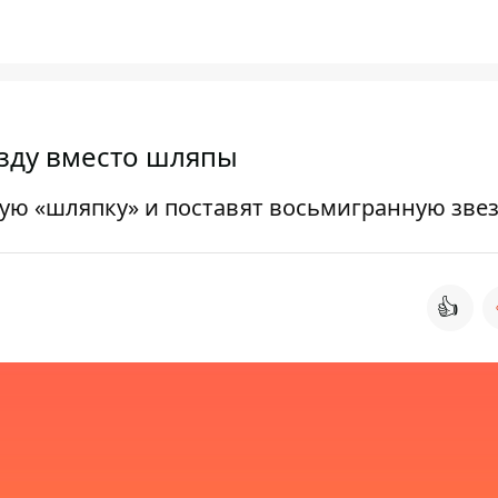
езду вместо шляпы
ную «шляпку» и поставят восьмигранную зве
👍