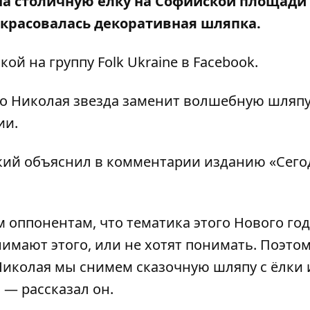
 на столичную елку на Софийской площади
м красовалась декоративная шляпка.
кой на группу
Folk Ukraine
в Facebook.
ого Николая звезда заменит волшебную шляпу
ии.
кий объяснил в комментарии изданию «Сего
 оппонентам, что тематика этого Нового го
имают этого, или не хотят понимать. Поэтом
 Николая мы снимем сказочную шляпу с ёлки 
 — рассказал он.