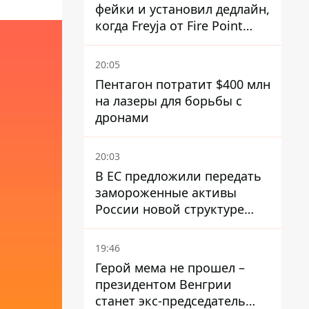
фейки и установил дедлайн,
когда Freyja от Fire Point
полноценно заработает
против баллистики
20:05
Пентагон потратит $400 млн
на лазеры для борьбы с
дронами
20:03
В ЕС предложили передать
замороженные активы
России новой структуре
блока
19:46
Герой мема не прошел –
президентом Венгрии
станет экс-председатель