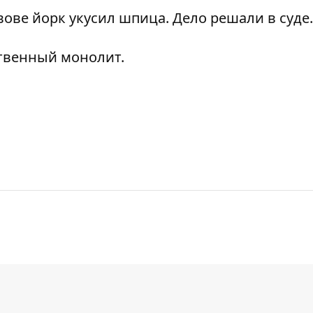
вове йорк укусил шпица. Дело решали в суде
.
твенный монолит
.