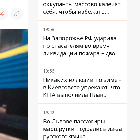
оккупанты массово калечат
себя, чтобы избежать
штурмов - ГУР
19:58
На Запорожье РФ ударила
по спасателям во время
ликвидации пожара – двое
раненых
19:56
Никаких иллюзий по зиме -
в Киевсовете упрекают, что
КГГА выполнила План
устойчивости на 20%
19:42
Во Львове пассажиры
маршрутки подрались из-за
русского языка