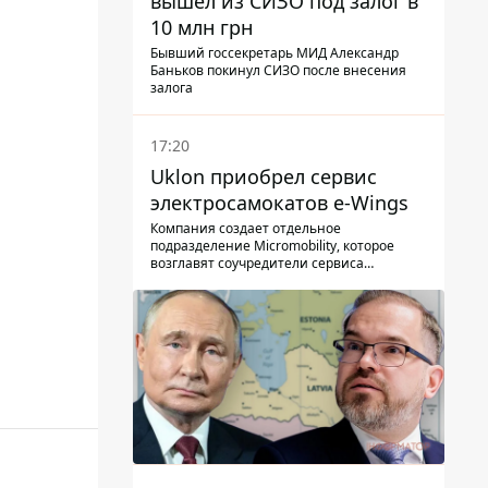
вышел из СИЗО под залог в
10 млн грн
Бывший госсекретарь МИД Александр
Баньков покинул СИЗО после внесения
залога
17:20
Uklon приобрел сервис
электросамокатов e-Wings
Компания создает отдельное
подразделение Micromobility, которое
возглавят соучредители сервиса
самокатов.