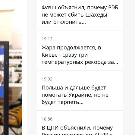
Флэш объяснил, почему РЭБ
не может сбить Шахеды
или отклонить
баллистические ракеты
19:12
Жара продолжается, в
Киеве - сразу три
температурных рекорда за
день
19:02
Польша и дальше будет
помогать Украине, но не
будет терпеть
"бандеровскую символику" -
Навроцкий
18:56
В ЦПИ объяснили, почему
Россия привлекает КНДР к