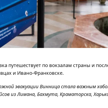
авка путешествует по вокзалам страны и посл
овцах и Ивано-Франковске.
ожной эвакуации Винница стала важным хабо
йсов из Лимана, Бахмута, Краматорска, Харько