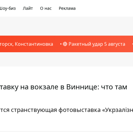
Шоу-биз
Лайт
О нас
Реклама
торск, Константиновка
🔴 Ракетный удар 5 августа
авку на вокзале в Виннице: что там
ется странствующая фотовыставка «Укрзалізн