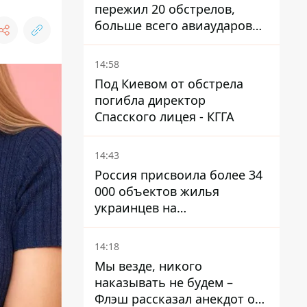
пережил 20 обстрелов,
больше всего авиаударов
КАБ-250
14:58
Под Киевом от обстрела
погибла директор
Спасского лицея - КГГА
14:43
Россия присвоила более 34
000 объектов жилья
украинцев на
оккупированных
территориях -
14:18
расследование BBC
Мы везде, никого
наказывать не будем –
Флэш рассказал анекдот о