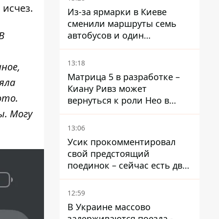
 исчез.
Из-за ярмарки в Киеве
сменили маршруты семь
В
автобусов и один
троллейбус
13:18
нное,
Матрица 5 в разработке –
яла
Киану Ривз может
ото.
вернуться к роли Нео в
пятой части
ы. Могу
13:06
Усик прокомментировал
свой предстоящий
поединок – сейчас есть два
варианта
12:59
В Украине массово
задерживаются поезда -