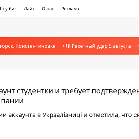
Шоу-биз
Лайт
О нас
Реклама
торск, Константиновка
🔴 Ракетный удар 5 августа
аунт студентки и требует подтвержде
омпании
 аккаунта в Укрзалізниці и отметила, что е