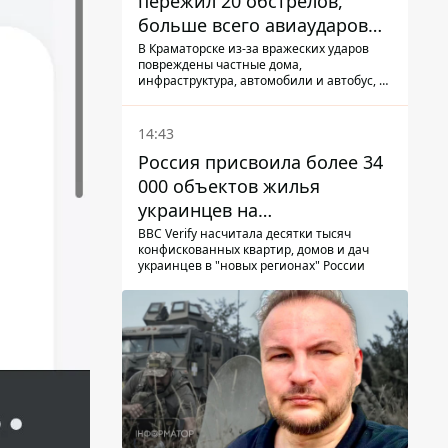
пережил 20 обстрелов,
больше всего авиаударов
КАБ-250
В Краматорске из-за вражеских ударов
повреждены частные дома,
инфраструктура, автомобили и автобус, а
всего за сутки на Донетчине погиб один
человек и еще 15 получили ранения
14:43
Россия присвоила более 34
000 объектов жилья
украинцев на
оккупированных
BBC Verify насчитала десятки тысяч
конфискованных квартир, домов и дач
территориях -
украинцев в "новых регионах" России
расследование BBC