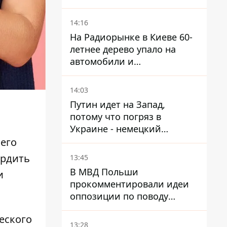
незаменимой работе
связистов на фронте
14:16
На Радиорынке в Киеве 60-
летнее дерево упало на
автомобили и
травмировало человека -
подробности
14:03
Путин идет на Запад,
потому что погряз в
Украине - немецкий
политик высказался о
 его
планах РФ
ердить
13:45
В МВД Польши
и
прокомментировали идеи
оппозиции по поводу
депортации украинских
еского
мужчин - абсурд и популизм
13:28