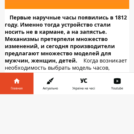
Первые наручные часы появились в 1812
году. Именно тогда устройство стали
носить не в кармане, а на запястье.
Механизмы претерпели множество
изменений, и сегодня производители
предлагают множество моделей для
мужчин, женщин, детей.
Когда возникает
необходимость выбрать модель часов,
многие теряются. На что следует обратить
внимание при выборе, как купить
действительно практичное устройство?
Главная
Актуально
Україна на часі
Youtube
Выбор механизма модели
Информатор в
Скачать
телефоне
👉
Все
часы наручные
различают по
механизму работы:
механика;
кварц;