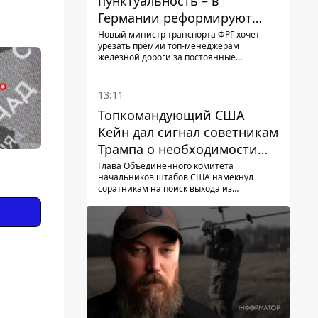
пунктуальность – в
Германии реформируют
премирование руководства
Новый министр транспорта ФРГ хочет
урезать премии топ-менеджерам
Deutsche Bahn
железной дороги за постоянные
опоздание поездов
13:11
Топкомандующий США
Кейн дал сигнал советникам
Трампа о необходимости
заканчивать войну с
Глава Объединенного комитета
начальников штабов США намекнул
Ираном – СМИ
соратникам на поиск выхода из
конфликта