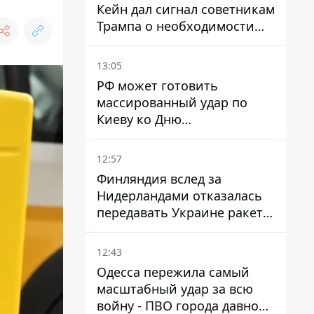
Кейн дал сигнал советникам
Трампа о необходимости
заканчивать войну с
Ираном – СМИ
13:05
РФ может готовить
массированный удар по
Киеву ко Дню
Независимости - Институт
изучения войны
12:57
Финляндия вслед за
Нидерландами отказалась
передавать Украине ракеты
ПВО Patriot
12:43
Одесса пережила самый
масштабный удар за всю
войну - ПВО города давно