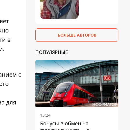
яет
жно
БОЛЬШЕ АВТОРОВ
ги в
и.
ПОПУЛЯРНЫЕ
анием с
ого
ва для
13:24
Бонусы в обмен на