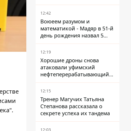
нуждается в усилении
12:42
Воюеем разумом и
математикой - Мадяр в 51-й
день рождения назвал 5
условий поражения РФ
12:19
Хорошие дроны снова
атаковали уфимский
нефтеперерабатывающий
кластер – один упал на
недострой
ерстве
12:15
Тренер Магучих Татьяна
исами
Степанова рассказала о
ека".
секрете успеха их тандема
12:03