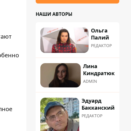
НАШИ АВТОРЫ
Ольга
тают
Палий
РЕДАКТОР
собенно
Лина
Киндратюк
ADMIN
Эдуард
Бакканский
пное
РЕДАКТОР