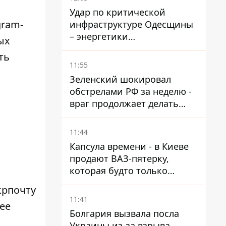
Удар по критической
gram-
инфраструктуре Одесщины
– энергетики
ых
восстанавливают свет
ть
11:55
Зеленский шокировал
обстрелами РФ за неделю -
враг продолжает делать
ставку на баллистический
террор
11:44
Капсула времени - в Киеве
продают ВАЗ-пятерку,
которая будто только
сошла с конвейера
крпочту
11:41
ее
Болгария вызвала посла
Украины из-за взрыва