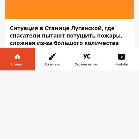
Ситуация в Станице Луганской, где
спасатели пытают потушить пожары,
сложная из-за большого количества
взрывоопасных предметов, которые
детонируют от высокой температуры.
Главная
Актуально
Україна на часі
Youtube
Об этом
сообщает
пресс-служба
Информатор в
Станично-Луганской районной
Скачать
телефоне
👉
государственной администрации,
передает
Информатор
.
"На 15:00 очень сложная ситуация в
Станице-Луганской,
горят почти все
дома на улице Донецкой
. Тушение
пожаров осложняется тем, что в течение
2014-2016 годов эта улица очень плотно