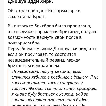
Джошуа Эдди Хирн.
Об этом сообщает
Информатор
со
ссылкой на
Isport
.
В контракте боксёров было прописано,
что в случае поражения британец получит
возможность вернуть свои пояса в
повторном бое.
Перед боем с Усиком Джошуа заявил, что
если он проиграет, то состоится
незамедлительный реванш между
британцем и украинцем.
«Я неизбежно получу реванш, если
случится худшее в поединке с Усиком. Я не
совсем понимаю, какая ситуация у
Тайсона Фьюри. Так что, если я проиграю,
я снова буду драться с Усиком. Бой за
звание абсолютного чемпиона будет
отложен. Если я одолею Усика, буду