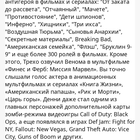
антигероя в фильмах и сериалах: "От заката
до рассвета", "Отчаянный", "Мачете",
"Противостояние", "Дети шпионов",
"Инферно", "Хищники", "Три икса",
"Воздушная Тюрьма", "Сыновья Анархии",
"Секретные материалы", Breaking Bad,
"Американская семейка", "Флэш", "Бруклин 9-
9" и еще более 300 ролей в фильмах. Кроме
этого, Трехо озвучил Венома в мультфильме
«Финес и Ферб: Миссия Марвел». Вы точно
слышали голос актера в анимационных
мультфильмах и сериалах «Книга Жизни»,
«Американский папаша», «Рик и Морти»,
«Царь горы». Денни даже стал одним из
главных персонажей дополнительной карты
зомби-режима видеоигры Call of Duty: Black
Ops, а еще появлялся в играх Def Jam: Fight for
NY, Fallout: New Vegas, Grand Theft Auto: Vice
City, Guns of Boom и других.