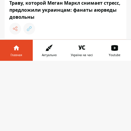
Траву, которой Меган Маркл снимает стресс,
предложили украинцам: фанаты аюрведы
довольны
11:17, 18 апреля 2025
В патроны для дробовиков подсыпали
Главная
Актуально
Україна на часі
Youtube
странную смесь: военные и охотники
Информатор в
удивлены
Скачать
телефоне
👉
СОБЫТИЯ