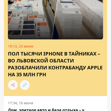
19:13, 23 июня
ПОЛ ТЫСЯЧИ IPHONE В ТАЙНИКАХ –
ВО ЛЬВОВСКОЙ ОБЛАСТИ
РАЗОБЛАЧИЛИ КОНТРАБАНДУ APPLE
НА 35 МЛН ГРН
17:34, 16 июня
Дом, элитное авто и база отдыха – у