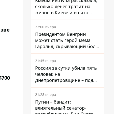
Klavdia Petrivna рассказала,
сколько денег тратит на
жизнь в Киеве и во что
вкладывает миллионы
22:00 вчера
азве
Президентом Венгрии
может стать герой мема
Гарольд, скрывающий боль
– он возглавил народное
голосование
21:45 вчера
Россия за сутки убила пять
человек на
$700
Днепропетровщине – под
ударами оказались пять
районов области
21:28 вчера
Путин – бандит:
влиятельный сенатор-