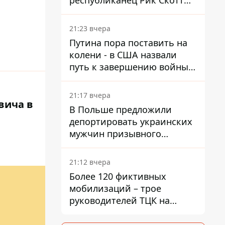
республиканец Рик Скотт
призвал Конгресс привлечь
РФ к ответственности за
21:23 вчера
войну в Украине
Путина пора поставить на
колени - в США назвали
путь к завершению войны -
National Security Journal
21:17 вчера
вича в
В Польше предложили
депортировать украинских
мужчин призывного
возраста - кого это может
затронуть
21:12 вчера
Более 120 фиктивных
мобилизаций – трое
руководителей ТЦК на
Волыни и Буковине
получили подозрения за