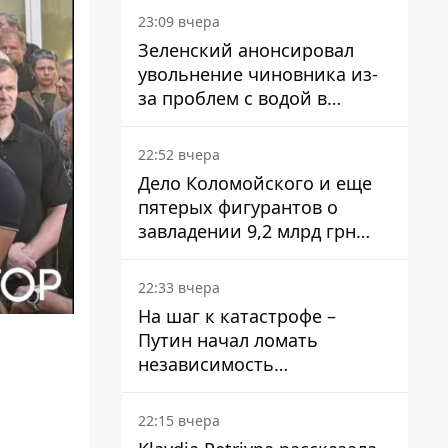
Ощадбанке – каким было
23:09 вчера
решение
Зеленский анонсировал
увольнение чиновника из-
за проблем с водой в
Марганце
22:52 вчера
Дело Коломойского и еще
пятерых фигурантов о
завладении 9,2 млрд грн
ПриватБанка направили в
суд
22:33 вчера
На шаг к катастрофе –
Путин начал ломать
независимость
собственного Центробанка,
заставив снизить базовую
22:15 вчера
ставку