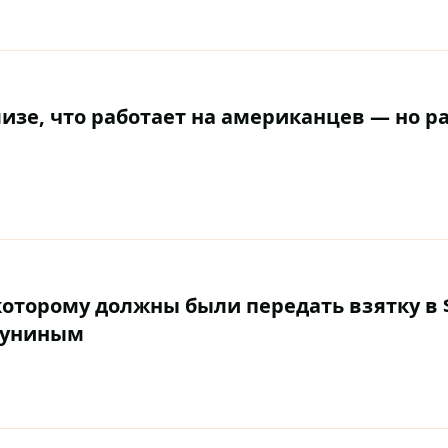
лизе, что работает на американцев — но р
торому должны были передать взятку в 
абуниным