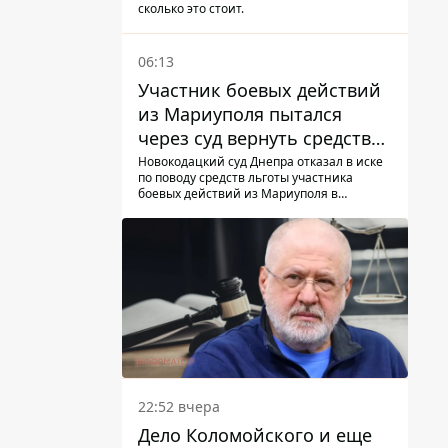
сколько это стоит.
06:13
Участник боевых действий
из Мариуполя пытался
через суд вернуть средства
субсидии со счета в
Новокодацкий суд Днепра отказал в иске
по поводу средств льготы участника
Ощадбанке – каким было
боевых действий из Мариуполя в
решение
банковском учреждении
22:52 вчера
Дело Коломойского и еще