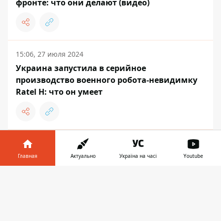
фронте: что они делают (видео)
15:06, 27 июля 2024
Украина запустила в серийное
производство военного робота-невидимку
Ratel Н: что он умеет
11:26, 26 июня 2024
Для роботов создали человеческую кожу и
Главная
Актуально
Україна на часі
Youtube
это пугает
Информатор в
Скачать
телефоне
👉