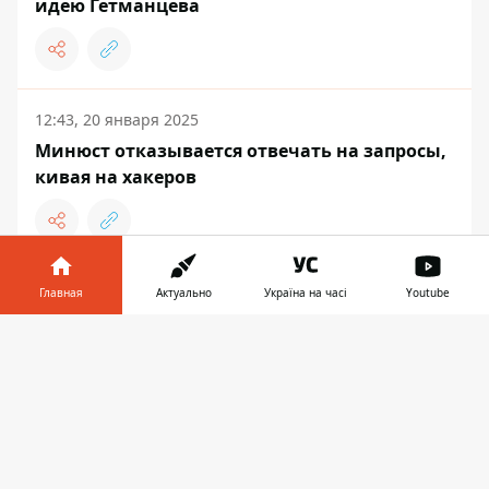
идею Гетманцева
12:43, 20 января 2025
Минюст отказывается отвечать на запросы,
кивая на хакеров
18:55, 15 января 2025
Главная
Актуально
Україна на часі
Youtube
Гетманцев внес в Раду законопроект о
Информатор в
тотальном налогообложении посылок: это
Скачать
телефоне
👉
приведет к их удорожанию на 20%