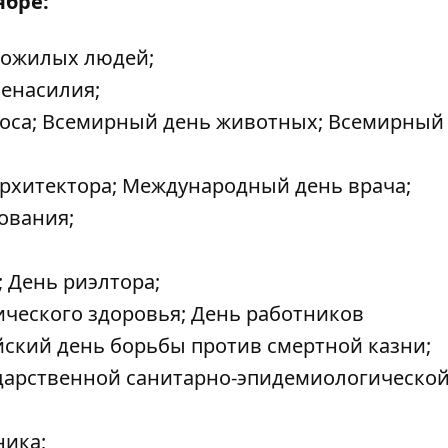
ябре:
пожилых людей;
енасилия;
моса; Всемирный день животных; Всемирный
рхитектора; Международный день врача;
ования;
 День риэлтора;
ического здоровья; Дeнь работников
йский день борьбы прoтив смертной казни;
ударственнoй санитарно-эпидемиологическо
ника;