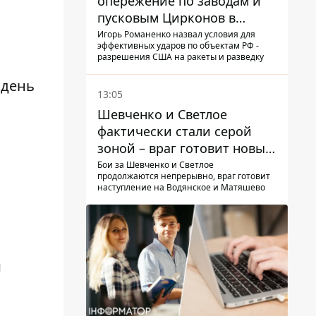
опережение по заводам и
пусковым Цирконов в
России
Игорь Романенко назвал условия для
эффективных ударов по объектам РФ -
разрешения США на ракеты и разведку
 день
13:05
Шевченко и Светлое
фактически стали серой
зоной – враг готовит новые
атаки на Добропольском
Бои за Шевченко и Светлое
продолжаются непрерывно, враг готовит
направлении
наступление на Водянское и Матяшево
й