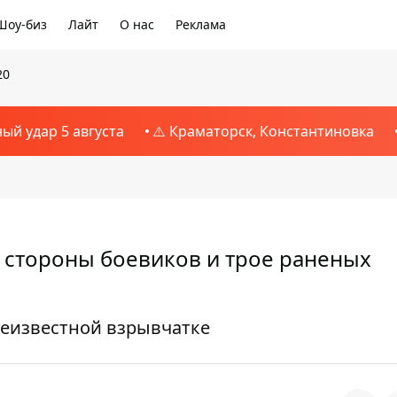
Шоу-биз
Лайт
О нас
Реклама
20
ный удар 5 августа
⚠️ Краматорск, Константиновка
со стороны боевиков и трое раненых
неизвестной взрывчатке