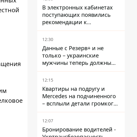
енных
В электронных кабинетах
естной
поступающих появились
рекомендации к
зачислению на бакалавриат
и в магистратуру – что
12:30
нужно успеть до 11 августа
Данные с Резерв+ и не
только – украинские
мужчины теперь должны
ращения
доказать непригодность к
службе, чтобы получить
12:15
временную защиту ЕС
Квартиры на подругу и
им
Mercedes на подчиненного
елковое
– всплыли детали громкого
дела НАБУ против
Стефанишиной
12:07
Бронирование водителей -
Укртрансбезопасность