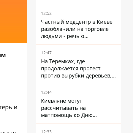
атаки на Добропольском
направлении
12:52
Частный медцентр в Киеве
разоблачили на торговле
людьми - речь о
суррогатном материнстве
12:47
им
На Теремках, где
продолжается протест
против вырубки деревьев,
произошла стычка со
спецназом полиции
12:44
Киевляне могут
терь и
рассчитывать на
матпомощь ко Дню
независимости - кому ее
дадут
12:33