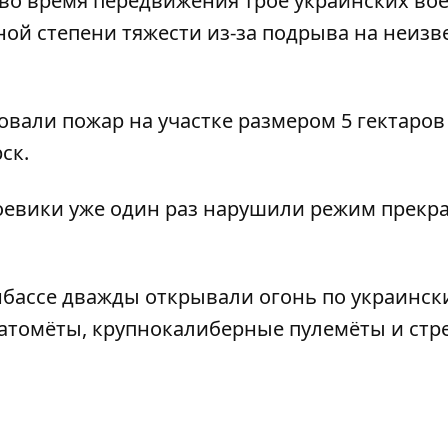
 во время передвижения трое украинских во
ой степени тяжести из-за подрыва на неизв
вали пожар на участке размером 5 гектаров
ск.
 боевики уже один раз нарушили режим прек
нбассе дважды открывали огонь по украинск
натомёты, крупнокалиберные пулемёты и стр