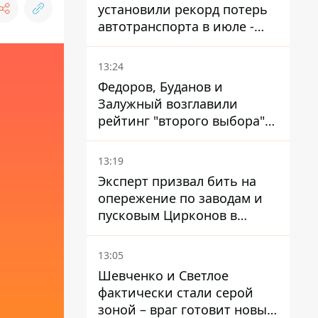
установили рекорд потерь
автотранспорта в июле -
почти 14 тысяч единиц
13:24
Федоров, Буданов и
Залужный возглавили
рейтинг "второго выбора"
украинцев - опрос показал
альтернативные симпатии
13:19
Эксперт призвал бить на
опережение по заводам и
пусковым Цирконов в
России
13:05
Шевченко и Светлое
фактически стали серой
зоной – враг готовит новые