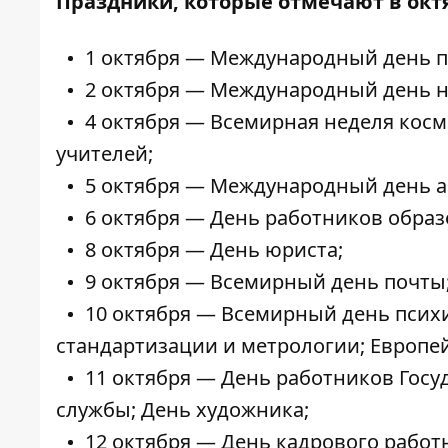
Праздники, которые отмечают в окт
1 октября — Международный день 
2 октября — Международный день н
4 октября — Всемирная неделя кос
учителей;
5 октября — Международный день а
6 октября — День работников образ
8 октября — День юриста;
9 октября — Всемирный день почты;
10 октября — Всемирный день псих
стандартизации и метрологии; Европе
11 октября — День работников Гос
службы; День художника;
12 октября — День кадрового работ