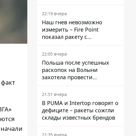
раскрыли детали
22:19 вчера
Наш гнев невозможно
измерить – Fire Point
показал ракету с
загадочной отметкой 723
22:05 вчера
Польша после успешных
раскопок на Волыни
захотела провести
 факт
эксгумацию в новых местах
21:51 вчера
В PUMA и Intertop говорят о
ВГА»
дефиците – ракеты сожгли
склады известных брендов
аются
 начали
21:35 вчера