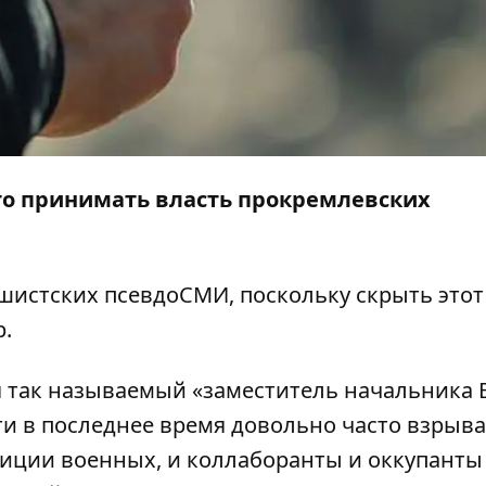
то принимать власть прокремлевских
шистских псевдоСМИ, поскольку скрыть этот
р
.
я так называемый «заместитель начальника 
сти в последнее время довольно часто взрыв
зиции военных, и коллаборанты и оккупанты