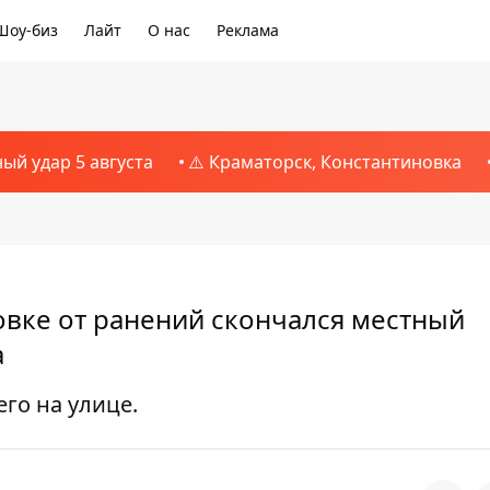
Шоу-биз
Лайт
О нас
Реклама
ный удар 5 августа
⚠️ Краматорск, Константиновка
овке от ранений скончался местный
а
го на улице.