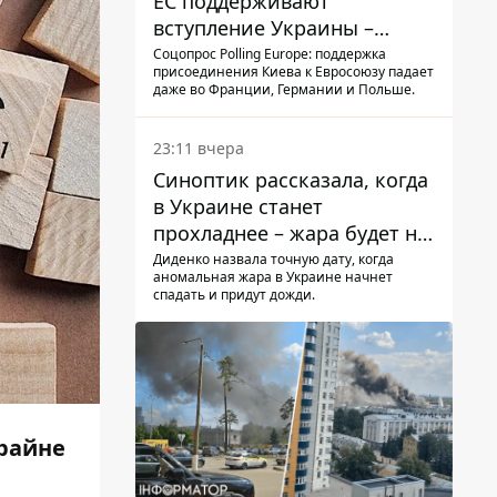
ЕС поддерживают
вступление Украины –
результаты опроса
Соцопрос Polling Europe: поддержка
присоединения Киева к Евросоюзу падает
даже во Франции, Германии и Польше.
23:11 вчера
Синоптик рассказала, когда
в Украине станет
прохладнее – жара будет не
долго
Диденко назвала точную дату, когда
аномальная жара в Украине начнет
спадать и придут дожди.
крайне