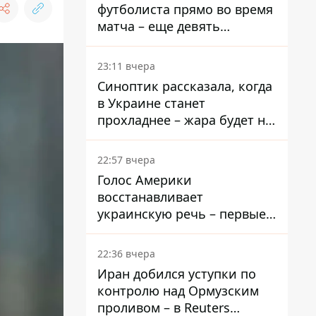
футболиста прямо во время
матча – еще девять
пострадали
23:11 вчера
Синоптик рассказала, когда
в Украине станет
прохладнее – жара будет не
долго
22:57 вчера
Голос Америки
восстанавливает
украинскую речь – первые
эфиры ожидаются на
следующей неделе
22:36 вчера
Иран добился уступки по
контролю над Ормузским
проливом – в Reuters