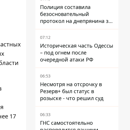
Полиция составила
безосновательный
протокол на днепрянина за
вождение под наркотой -
Верховный Суд принял
07:12
решение о компенсации
ластных
Историческая часть Одессы
– под огнем после
ых
очередной атаки РФ
бласти
06:53
Несмотря на отсрочку в
в
Резерв+ был статус в
розыске - что решил суд
ия
06:33
ее 17
ГНС самостоятельно
распорядится вашими