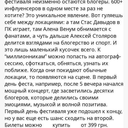
фестиваля неизменно остаются блогеры. 600+
инфлуенсеров в одном месте за раз не
хотите? Это уникальное явление. Вот гуляешь
себе между локациями: а там Стас Давыдов в
ПК играет, там Алена Венум обнимается с
фанатами, а чуть дальше Алексей Столяров
делится взглядами на блогерство и спорт. И
это лишь маленький кусочек всего. К
“миллионникам” можно попасть на автограф-
сессию, сфоткаться, обняться, узнать их
поближе. Когда они покидают обычные
локации, то появляются на сцене. В первый
день феста, например, после 5 вечера начался
мощный концерт, где засветились десятки
блогеров, которые делились своими
эмоциями, музыкой и волной позитива.
Первый день фестиваля уже подошел к концу,
но у вас еще есть шанс сходить на второй.
Билеты можно
купить
от 399 грн.