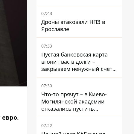
07:43
Дроны атаковали НПЗ в
Ярославле
07:33
Пустая банковская карта
вгонит вас в долги –
закрываем ненужный счет
правильно
07:30
Что-то прячут – в Киево-
Могилянской академии
отказались пустить
комиссию по охране
 евро.
памятников на территорию
07:22