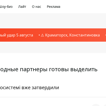
Шоу-биз
Лайт
О нас
Реклама
ный удар 5 августа
⚠️ Краматорск, Константиновка
родные партнеры готовы выделить
госистемі вже затвердили