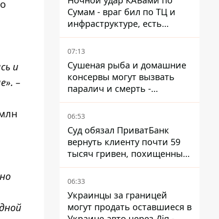
Ночной удар КАБами по
во
Сумам - враг бил по ТЦ и
инфраструктуре, есть
ранены
07:13
Сушеная рыба и домашние
сь и
консервы могут вызвать
». –
паралич и смерть -
Госрыбагентство
предупреждает о ботулизме
 млн
06:53
Суд обязал ПриватБанк
вернуть клиенту почти 59
тысяч гривен, похищенных
мошенниками
ьно
06:33
Украинцы за границей
одной
могут продать оставшиеся в
Украине авто через Дія -