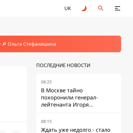
UK
🔎 Ольга Стефанишина
ПОСЛЕДНИЕ НОВОСТИ
08:25
В Москве тайно
похоронили генерал-
лейтенанта Игоря
Иерусалимова – мог
погибнуть от взрыва в
08:15
ресторане
Ждать уже недолго - стало