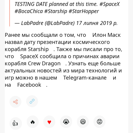
TESTING DATE planned at this time.
#SpaceX
#BocaChica
#Starship
#StarHopper
— LabPadre (@LabPadre)
17 липня 2019 р.
Ранее мы сообщали о том, что
Илон Маск
назвал дату презентации космического
корабля Starship
. Также мы писали про то,
что
SpaceX сообщила о причинах аварии
корабля Crew Dragon
. Узнать еще больше
актуальных новостей из мира технологий и
игр можно в нашем
Telegram-канале
и
на
Facebook
.
♥
🔥
😭
😆
😡
👍