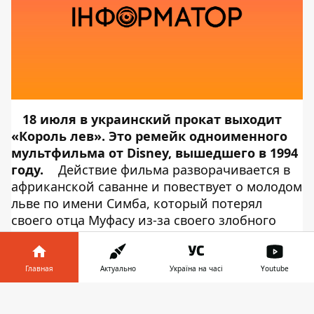
18 июля в украинский прокат выходит
«Король лев». Это ремейк одноименного
мультфильма от Disney, вышедшего в 1994
году.
Действие фильма разворачивается в
африканской саванне и повествует о молодом
льве по имени Симба, который потерял
своего отца Муфасу из-за своего злобного
дяди Шрама. Симбу изгнали из прайда в
дальние края пустыни. Годы спустя он
возвращается, чтобы вернуть себе трон.
Главная
Актуально
Україна на часі
Youtube
Информатор Tech
выбрал основные
Информатор в
тезисы из западных рецензий. Никаких
Скачать