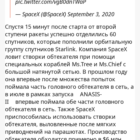
pic.twitter.com/vgB0dnTWaP
— SpaceX (@SpaceX)
September 3, 2020
Спустя 15 минут после старта от второй
ступени ракеты успешно отделились 60
спутников, которые пополнили орбитальную
группу спутников Starlink. Компания SpaceX
ловит створки обтекателя при помощи
специальных кораблей Ms.Tree и Ms.Chief с
большой натянутой сетью. В прошлом году
она впервые после множества попыток
поймала часть головного обтекателя в сеть, а
в июле в рамках запуска
ANASIS-
II
впервые поймала обе части головного
обтекателя в сеть. Также SpaceX
приспособилась использовать створки
обтекателя, выловленные после мягких
приводнений на парашютах. Производство
обтекателя обходится примерно в $6 млн