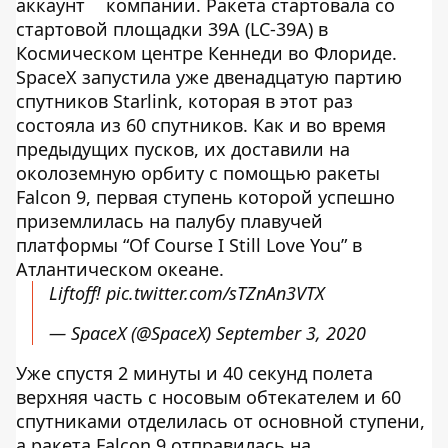
аккаунт
компании. Ракета стартовала со
стартовой площадки 39A (LC-39A) в
Космическом центре Кеннеди во Флориде.
SpaceX запустила уже двенадцатую партию
спутников Starlink, которая в этот раз
состояла из 60 спутников. Как и во время
предыдущих пусков, их доставили на
околоземную орбиту с помощью ракеты
Falcon 9, первая ступень которой успешно
приземлилась на палубу плавучей
платформы “Of Course I Still Love You” в
Атлантическом океане.
Liftoff!
pic.twitter.com/sTZnAn3VTX
— SpaceX (@SpaceX)
September 3, 2020
Уже спустя 2 минуты и 40 секунд полета
верхняя часть с носовым обтекателем и 60
спутниками отделилась от основной ступени,
а ракета Falcon 9 отправилась на