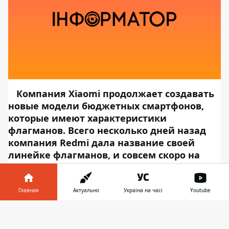
Компания Xiaomi продолжает создавать
новые модели бюджетных смартфонов,
которые имеют характеристики
флагманов. Всего несколько дней назад
компания Redmi дала название своей
линейке флагманов, и совсем скоро на
рынке появится еще одно устройство
компании.
Глава индийского
подразделения компании Redmi Ману Кумар
Главная
Актуально
Україна на часі
Youtube
Джайн опубликовал постер в Twitter, согласно
Информатор в
которому новый смартфон презентуют уже в
Скачать
телефоне
👉
этом месяце. Об этом сообщает