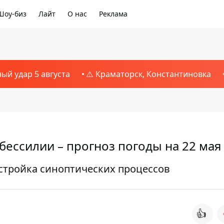
Шоу-биз
Лайт
О нас
Реклама
ный удар 5 августа
⚠️ Краматорск, Константиновка
бессилии – прогноз погоды на 22 мая
естройка синоптических процессов
👍