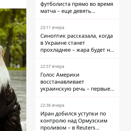
футболиста прямо во время
матча – еще девять
пострадали
23:11 вчера
Синоптик рассказала, когда
в Украине станет
прохладнее – жара будет не
долго
22:57 вчера
Голос Америки
восстанавливает
украинскую речь – первые
эфиры ожидаются на
следующей неделе
22:36 вчера
Иран добился уступки по
контролю над Ормузским
проливом – в Reuters