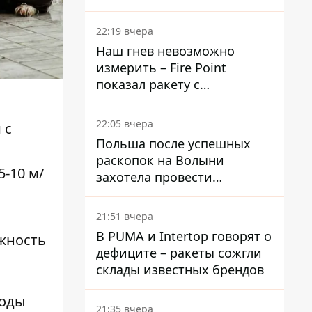
раскрыли детали
22:19 вчера
Наш гнев невозможно
измерить – Fire Point
показал ракету с
загадочной отметкой 723
22:05 вчера
 с
Польша после успешных
раскопок на Волыни
-10 м/
захотела провести
эксгумацию в новых местах
21:51 вчера
В PUMA и Intertop говорят о
ажность
дефиците – ракеты сожгли
склады известных брендов
воды
21:35 вчера