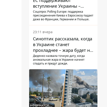
ЕС поддерживают
вступление Украины –
результаты опроса
Соцопрос Polling Europe: поддержка
присоединения Киева к Евросоюзу падает
даже во Франции, Германии и Польше.
23:11 вчера
Синоптик рассказала, когда
в Украине станет
прохладнее – жара будет не
долго
Диденко назвала точную дату, когда
аномальная жара в Украине начнет
спадать и придут дожди.
​