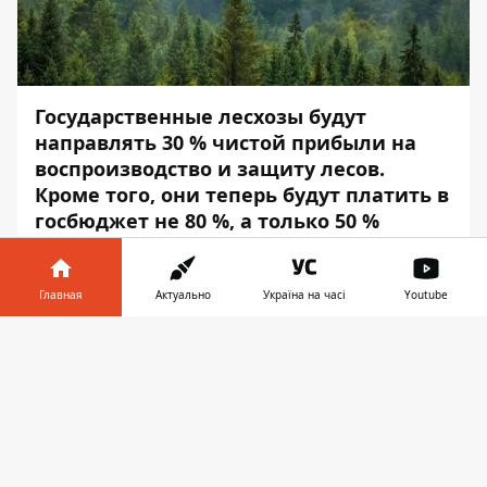
Государственные лесхозы будут
направлять 30 % чистой прибыли на
воспроизводство и защиту лесов.
Кроме того, они теперь будут платить в
госбюджет не 80 %, а только 50 %
прибыли.
Об этом сообщает
Информатор
со
Главная
Актуально
Україна на часі
Youtube
ссылкой на
заседание правительства
.
Информатор в
Скачать
Постановление, которое принял Кабинет
телефоне
👉
министров, будет действовать до 31
декабря 2024 года.
Согласно документу, часть чистой
прибыли (дохода), которая отчисляется