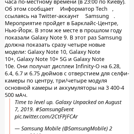
часа по-местному времени (в 23:00 по Киеву).
Об этом сообщает
Информатор Tech
,
ссылаясь на Twitter-аккаунт
Samsung
.
Мероприятие пройдет в Барклайс-Центре,
Нью-Йорк. В этом же месте в прошлом году
показали Galaxy Note 9. В этот раз Samsung
должна показать сразу четыре новые
модели: Galaxy Note 10, Galaxy Note
10+, Galaxy Note 10+ 5G и Galaxy Note
10e. Они получат дисплеи Infinity-O на 6.28,
6.4, 6.7 и 6.75 дюймов с отверстием для селфи-
камеры по центру, три/четыре модуля
основной камеры и аккумуляторы на 3 400-4
500 мАч.
Time to level up. Galaxy Unpacked on August
7, 2019.
#SamsungEvent
pic.twitter.com/2CtFPjFCAr
— Samsung Mobile (@SamsungMobile)
2